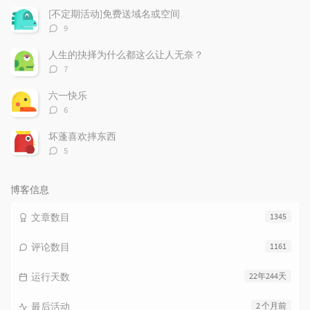
数：
[不定期活动]免费送域名或空间
评
9
论
数：
人生的抉择为什么都这么让人无奈？
评
7
论
数：
六一快乐
评
6
论
数：
坏蓬喜欢摔东西
评
5
论
数：
博客信息
文章数目
1345
评论数目
1161
运行天数
22年244天
最后活动
2 个月前