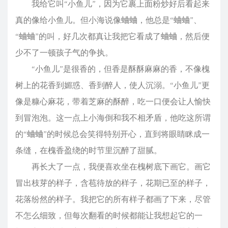
我给它叫“小鱼儿”，因为它裹上面粉炒好后看起来
真的像给小鱼儿。但小海说像蛐蛐，他总是“蛐蛐”、
“蛐蛐”的叫，好几次都真让我把它看成了蛐蛐，然后便
少不了一顿孩子气的争执。
“小鱼儿”是很香的，但香是酥酥麻麻的香，不像槐
树上的花香到媚惑、香到醉人，使人沉溺。“小鱼儿”更
像是糠心麻花，带着芝麻的酥醉，吃一口便会让人愉快
到冒泡泡。这一点上小海倒和我不相矛盾，他吃这所谓
的“蛐蛐”的时候总会笑得特别开心，直到将眼睛眯成一
条缝，在槐香盈绕的时节里沉醉了甜腻。
再长大了一点，我便喜欢坐在槐树底下画它。画它
冒出枝芽的样子，含苞待放的样子，花期已至的样子，
花落纷然的样子。我把它的所有样子都画了下来，尽管
不怎么细致，但每次翻看的时候都能让我想起它的一