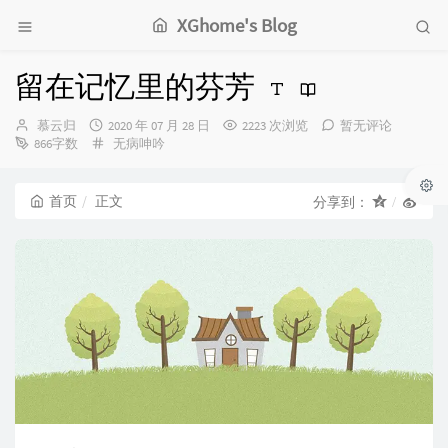
XGhome's Blog
留在记忆里的芬芳
博
发
慕云归
2020 年 07 月 28 日
2223 次浏览
暂无评论
主：
布
分
866字数
无病呻吟
时
类：
间：
首页
正文
分享到：