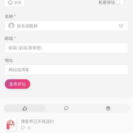
私密评论
表情
名称
*
🎲
邮箱
*
地址
发表评论
热
最
随
门
新
机
文
评
文
博客早已不再流行
章
论
章
评
11
论