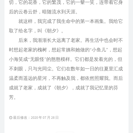
切，它的花香，它的繁茂，它的一颦一笑，连带着它身
后的云卷云舒，暗随流水到天涯。
就这样，我完成了我生命中的第一本画集。我给它
取了给名字，叫《朝夕》。
后来，我渐渐长大远离了老家。再生活中也会时不
时想起老家的槐树，想起常姨和她做的“小鱼儿”，想起
小海笑成“无眼怪”的憨憨模样。它们都是发着光的，但
不刺眼，只与光同尘。它们在数年如一日的往夏里汇成
温柔而遥远的星河，不再触及我，都依然照耀我。而后
成就了老家，成就了《朝夕》，成就了我记忆里的芬
芳。
最后修改：2020 年 07 月 28 日