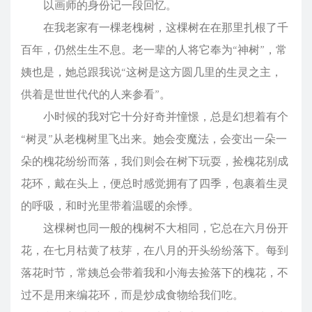
以画师的身份记一段回忆。
在我老家有一棵老槐树，这棵树在在那里扎根了千
百年，仍然生生不息。老一辈的人将它奉为“神树”，常
姨也是，她总跟我说“这树是这方圆几里的生灵之主，
供着是世世代代的人来参看”。
小时候的我对它十分好奇并憧憬，总是幻想着有个
“树灵”从老槐树里飞出来。她会变魔法，会变出一朵一
朵的槐花纷纷而落，我们则会在树下玩耍，捡槐花别成
花环，戴在头上，便总时感觉拥有了四季，包裹着生灵
的呼吸，和时光里带着温暖的余悸。
这棵树也同一般的槐树不大相同，它总在六月份开
花，在七月枯黄了枝芽，在八月的开头纷纷落下。每到
落花时节，常姨总会带着我和小海去捡落下的槐花，不
过不是用来编花环，而是炒成食物给我们吃。