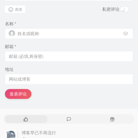
私密评论
表情
名称
*
🎲
邮箱
*
地址
发表评论
热
最
随
门
新
机
文
评
文
博客早已不再流行
章
论
章