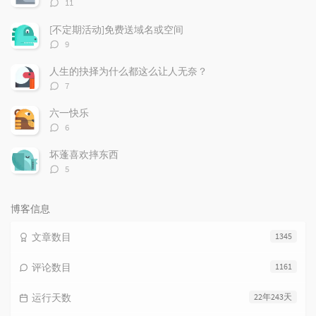
评
11
论
数：
[不定期活动]免费送域名或空间
评
9
论
数：
人生的抉择为什么都这么让人无奈？
评
7
论
数：
六一快乐
评
6
论
数：
坏蓬喜欢摔东西
评
5
论
数：
博客信息
文章数目
1345
评论数目
1161
运行天数
22年243天