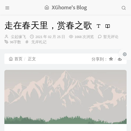
XGhome's Blog
走在春天里，赏春之歌
博
发
尘起缘飞
2021 年 02 月 25 日
1668 次浏览
暂无评论
主：
分
布
96字数
无岸札记
类：
时
间：
首页
正文
分享到：