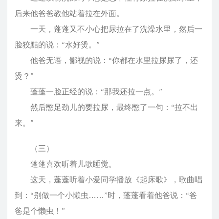
后来他爸爸教他站着拉在外面。
一天，蓬蓬又不小心把尿拉在了洗澡水里，然后一
脸狡黠的说：“水好烫。”
他爸无语，鄙视的说：“你都在水里拉尿尿了，还
烫？”
蓬蓬一脸正经的说：“那我还拉一点。”
然后憋足劲儿的要拉尿，最终憋了一句：“拉不出
来。”
（三）
蓬蓬喜欢听着儿歌睡觉。
这天，蓬蓬听着小爱同学播放《起床歌》，歌曲唱
到：“别做一个小懒虫……”时，蓬蓬看着他爸说：“爸
爸是个懒虫！”