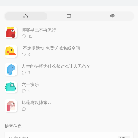
热
最
随
门
新
机
文
评
文
博客早已不再流行
章
论
章
评
11
论
数：
[不定期活动]免费送域名或空间
评
9
论
数：
人生的抉择为什么都这么让人无奈？
评
7
论
数：
六一快乐
评
6
论
数：
坏蓬喜欢摔东西
评
5
论
数：
博客信息