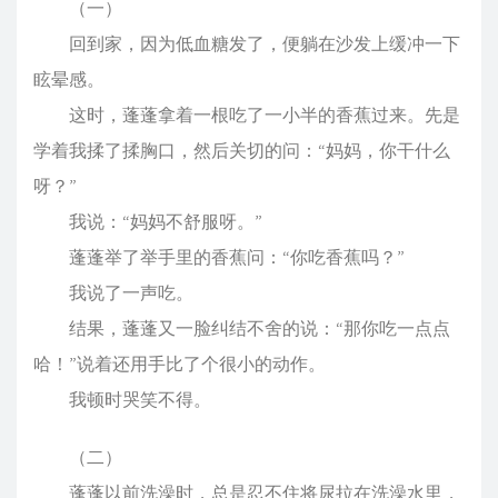
（一）
回到家，因为低血糖发了，便躺在沙发上缓冲一下
眩晕感。
这时，蓬蓬拿着一根吃了一小半的香蕉过来。先是
学着我揉了揉胸口，然后关切的问：“妈妈，你干什么
呀？”
我说：“妈妈不舒服呀。”
蓬蓬举了举手里的香蕉问：“你吃香蕉吗？”
我说了一声吃。
结果，蓬蓬又一脸纠结不舍的说：“那你吃一点点
哈！”说着还用手比了个很小的动作。
我顿时哭笑不得。
（二）
蓬蓬以前洗澡时，总是忍不住将尿拉在洗澡水里，