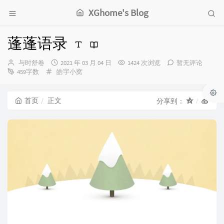
XGhome's Blog
蓬蓬语录
博
发
与时舒卷
2021 年 03 月 04 日
1424 次浏览
暂无评论
主：
分
布
459字数
皓宇小窝
类：
时
间：
首页
正文
分享到：