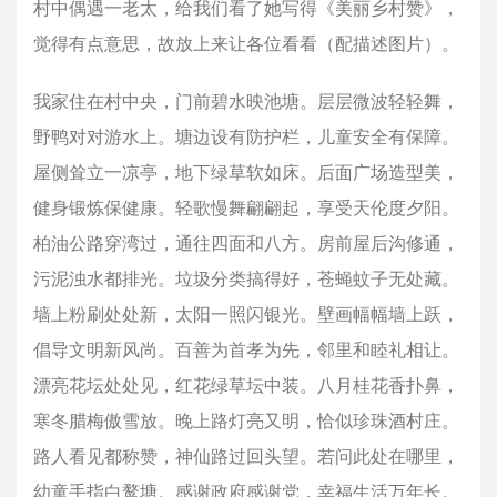
村中偶遇一老太，给我们看了她写得《美丽乡村赞》，
觉得有点意思，故放上来让各位看看（配描述图片）。
我家住在村中央，门前碧水映池塘。层层微波轻轻舞，
野鸭对对游水上。塘边设有防护栏，儿童安全有保障。
屋侧耸立一凉亭，地下绿草软如床。后面广场造型美，
健身锻炼保健康。轻歌慢舞翩翩起，享受天伦度夕阳。
柏油公路穿湾过，通往四面和八方。房前屋后沟修通，
污泥浊水都排光。垃圾分类搞得好，苍蝇蚊子无处藏。
墙上粉刷处处新，太阳一照闪银光。壁画幅幅墙上跃，
倡导文明新风尚。百善为首孝为先，邻里和睦礼相让。
漂亮花坛处处见，红花绿草坛中装。八月桂花香扑鼻，
寒冬腊梅傲雪放。晚上路灯亮又明，恰似珍珠酒村庄。
路人看见都称赞，神仙路过回头望。若问此处在哪里，
幼童手指白鹜塘。感谢政府感谢党，幸福生活万年长。