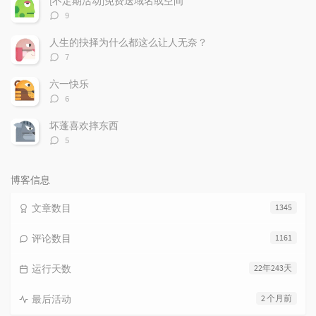
[不定期活动]免费送域名或空间
评
9
论
数：
人生的抉择为什么都这么让人无奈？
评
7
论
数：
六一快乐
评
6
论
数：
坏蓬喜欢摔东西
评
5
论
数：
博客信息
文章数目
1345
评论数目
1161
运行天数
22年243天
最后活动
2 个月前