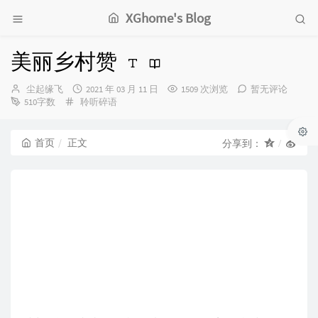
XGhome's Blog
美丽乡村赞
博
发
尘起缘飞
2021 年 03 月 11 日
1509 次浏览
暂无评论
主：
分
布
510字数
聆听碎语
类：
时
间：
首页
正文
分享到：