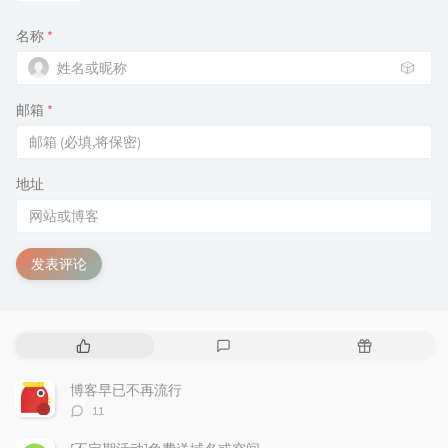
名称
*
🎲
邮箱
*
地址
发表评论
热
最
随
门
新
机
文
评
文
博客早已不再流行
章
论
章
评
11
论
数：