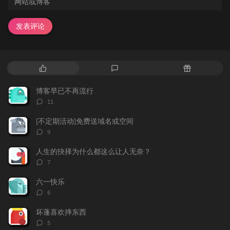
发表评论
热
最
随
门
新
机
文
评
文
博客早已不再流行
章
论
章
评
11
论
数：
[不定期活动]免费送域名或空间
评
9
论
数：
人生的抉择为什么都这么让人无奈？
评
7
论
数：
六一快乐
评
6
论
数：
坏蓬喜欢摔东西
评
5