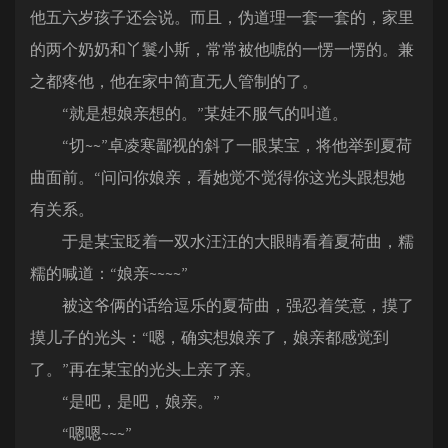
他五六岁孩子还会说。而且，伪道理一套一套的，家里
的两个奶奶和丫鬟小斯，常常被他唬的一愣一愣的。兼
之都疼他，他在家中简直无人管制的了。
“就是想娘亲想的。”某娃不服气的叫道。
“切~~”卓凌寒鄙视的斜了一眼某宝，将他举到夏荷
曲面前。“问问你娘亲，看她觉不觉得你这光头跟想她
有关系。
于是某宝眨着一双水汪汪的大眼睛看着夏荷曲，糯
糯的喊道：“娘亲~~~~”
被这爷俩的话给逗乐的夏荷曲，强忍着笑意，摸了
摸儿子的光头：“嗯，确实想娘亲了，娘亲都感觉到
了。”再在某宝的光头上亲了亲。
“是吧，是吧，娘亲。”
“嗯嗯~~~”