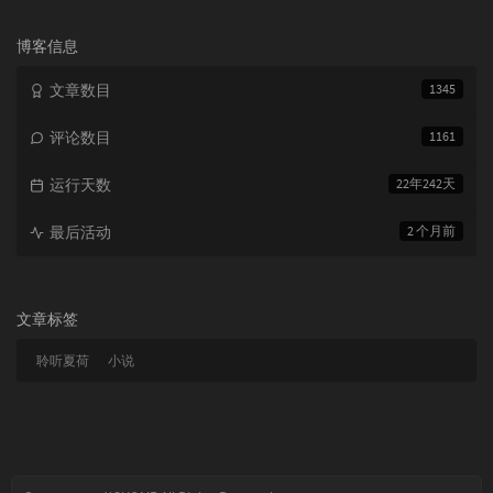
论
数：
博客信息
文章数目
1345
评论数目
1161
运行天数
22年242天
最后活动
2 个月前
文章标签
聆听夏荷
小说