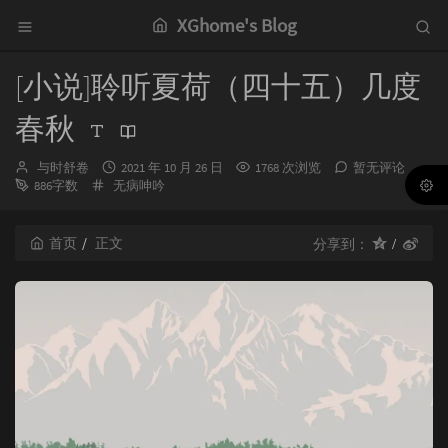
XGhome's Blog
[小说]聆听夏荷（四十五）几度
春秋
博
发
与时舒卷
2021 年 10 月 26 日
1768 次浏览
暂无评论
主：
分
布
886字数
无病呻吟
类：
时
间：
首页
正文
分享到：