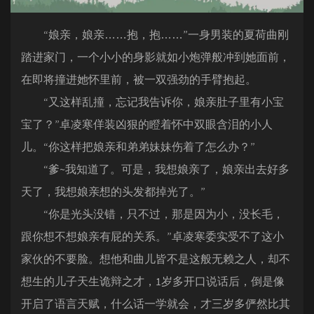
“娘亲，娘亲……抱，抱……”一身男装的夏荷曲刚
踏进家门，一个小小的身影就如小炮弹般冲到她面前，
在即将撞进她怀里前，被一双强劲的手臂抱起。
“又这样乱撞，忘记我告诉你，娘亲肚子里有小宝
宝了？”卓凌寒佯装凶狠的瞪着怀中双眼含泪的小人
儿。“你这样把娘亲和弟弟妹妹伤着了怎么办？”
“爹~我知道了。可是，我想娘亲了，娘亲出去好多
天了，我想娘亲想的头发都掉光了。”
“你是光头没错，只不过，那是因为小，没长毛，
跟你想不想娘亲有屁的关系。”卓凌寒委实受不了这小
家伙的不要脸。想他和曲儿皆不是这般无赖之人，却不
想生的儿子天生诡辩之才，1岁多开口说话后，倒是像
开启了语言天赋，什么话一学就会，才三岁多俨然比其