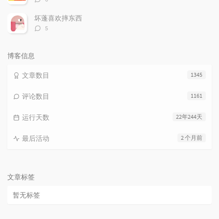
论
数：
坏蓬喜欢摔东西
评
5
论
数：
博客信息
文章数目
1345
评论数目
1161
运行天数
22年244天
最后活动
2 个月前
文章标签
暂无标签