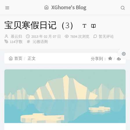
XGhome's Blog
宝贝寒假日记（3）
博
发
慕云归
2013 年 02 月 07 日
7834 次浏览
暂无评论
主：
布
分
114字数
沁雅语阁
时
类：
间：
首页
正文
分享到：