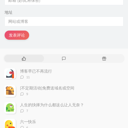
地址
发表评论
热
最
随
门
新
机
文
评
文
博客早已不再流行
章
论
章
评
11
论
数：
[不定期活动]免费送域名或空间
评
9
论
数：
人生的抉择为什么都这么让人无奈？
评
7
论
数：
六一快乐
评
6