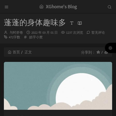
XGhome's Blog
蓬蓬的身体趣味多
博
发
与时舒卷
2022 年 03 月 01 日
1237 次浏览
暂无评论
主：
分
布
472字数
皓宇小窝
类：
时
间：
首页
正文
分享到：