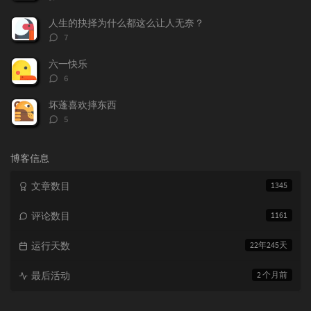
论
数：
人生的抉择为什么都这么让人无奈？
评
7
论
数：
六一快乐
评
6
论
数：
坏蓬喜欢摔东西
评
5
论
数：
博客信息
文章数目
1345
评论数目
1161
运行天数
22年245天
最后活动
2 个月前