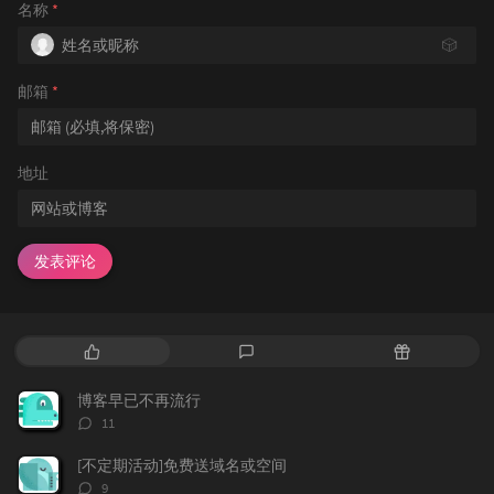
名称
*
🎲
邮箱
*
地址
发表评论
热
最
随
门
新
机
文
评
文
博客早已不再流行
章
论
章
评
11
论
数：
[不定期活动]免费送域名或空间
评
9