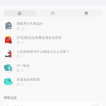
热
最
随
门
新
机
文
评
文
博客早已不再流行
章
论
章
评
11
论
数：
[不定期活动]免费送域名或空间
评
9
论
数：
人生的抉择为什么都这么让人无奈？
评
7
论
数：
六一快乐
评
6
论
数：
坏蓬喜欢摔东西
评
5
论
数：
博客信息