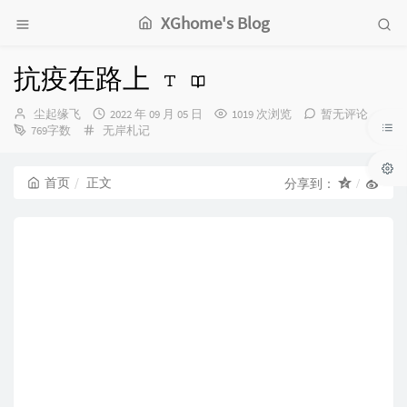
XGhome's Blog
抗疫在路上
博
发
尘起缘飞
2022 年 09 月 05 日
1019 次浏览
暂无评论
主：
分
布
769字数
无岸札记
类：
时
间：
首页
正文
分享到：