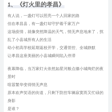
1、《灯火里的孝昌》
有人说，一盏灯可以照亮一个人回家的路
但在孝昌县，有一盏灯却守护着千家万户
这场疫情，就像突然降温的天气，悄无声息地来了，扰
乱了小县城所有人的生活
幼小初高学校延期返校开学，交通管控、全城静默
让孝昌这座美丽的小县城瞬间陷入停滞
夜幕降临，当万家灯火依然如星河般点缀小城绚烂的夜
景时
喧嚣繁华变得悄无声息
原本欢声笑语的街道，只剩下防控车辆寂寞而又忙碌的
身影
是谁？