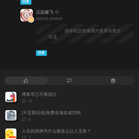
回复
尘起缘飞
2023-01-28 09:01
@larry.panjian
该评论仅登录用户及评论双方
可见
回复
热
最
随
门
新
机
文
评
文
博客早已不再流行
章
论
章
评
11
论
数：
[不定期活动]免费送域名或空间
评
9
论
数：
人生的抉择为什么都这么让人无奈？
评
7