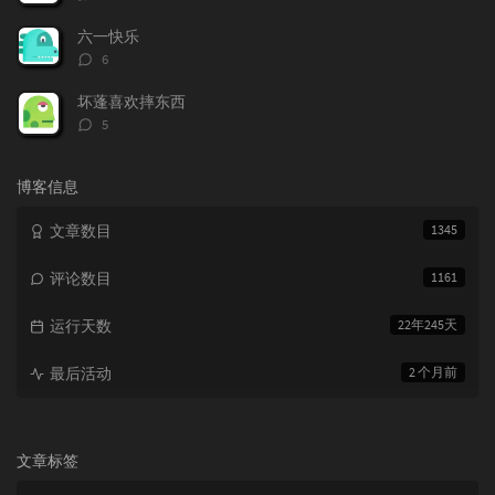
论
数：
六一快乐
评
6
论
数：
坏蓬喜欢摔东西
评
5
论
数：
博客信息
文章数目
1345
评论数目
1161
运行天数
22年245天
最后活动
2 个月前
文章标签