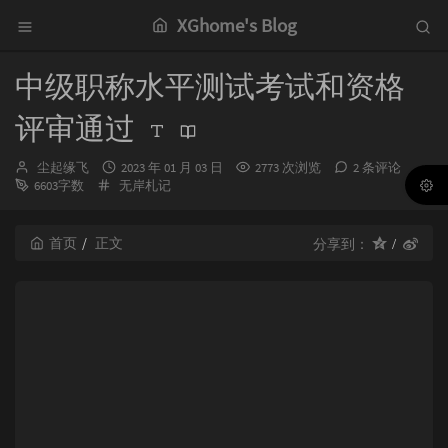
XGhome's Blog
中级职称水平测试考试和资格
评审通过
博
发
尘起缘飞
2023 年 01 月 03 日
2773 次浏览
2 条评论
主：
分
布
6603字数
无岸札记
类：
时
间：
首页
正文
分享到：