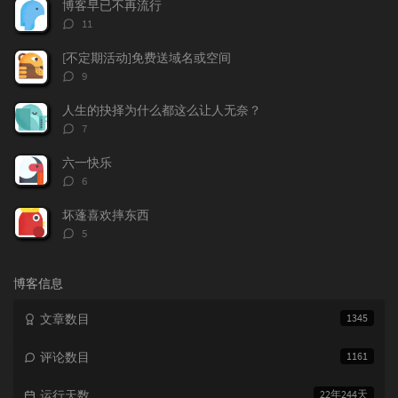
博客早已不再流行
章
论
章
评
11
论
数：
[不定期活动]免费送域名或空间
评
9
论
数：
人生的抉择为什么都这么让人无奈？
评
7
论
数：
六一快乐
评
6
论
数：
坏蓬喜欢摔东西
评
5
论
数：
博客信息
文章数目
1345
评论数目
1161
运行天数
22年244天