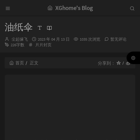
XGhome's Blog
油纸伞
博
发
尘起缘飞
2023 年 04 月 13 日
1035 次浏览
暂无评论
主：
分
布
226字数
片片封页
类：
时
间：
首页
正文
分享到：