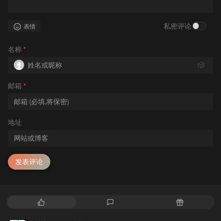
私密评论
表情
名称
*
🎲
邮箱
*
地址
发表评论
热
最
随
门
新
机
文
评
文