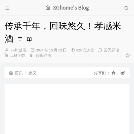
XGhome's Blog
传承千年，回味悠久！孝感米
酒
博
发
与时舒卷
2024 年 10 月 02 日
828 次浏览
暂无评论
主：
分
布
1186字数
聆听碎语
类：
时
间：
首页
正文
分享到：