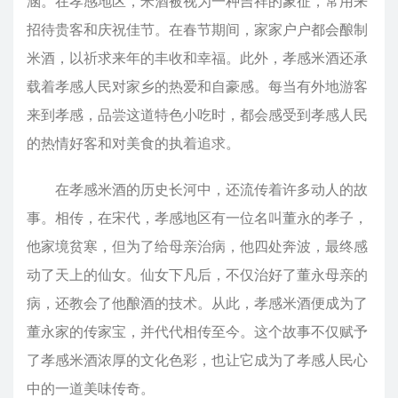
涵。在孝感地区，米酒被视为一种吉祥的象征，常用来
招待贵客和庆祝佳节。在春节期间，家家户户都会酿制
米酒，以祈求来年的丰收和幸福。此外，孝感米酒还承
载着孝感人民对家乡的热爱和自豪感。每当有外地游客
来到孝感，品尝这道特色小吃时，都会感受到孝感人民
的热情好客和对美食的执着追求。
在孝感米酒的历史长河中，还流传着许多动人的故
事。相传，在宋代，孝感地区有一位名叫董永的孝子，
他家境贫寒，但为了给母亲治病，他四处奔波，最终感
动了天上的仙女。仙女下凡后，不仅治好了董永母亲的
病，还教会了他酿酒的技术。从此，孝感米酒便成为了
董永家的传家宝，并代代相传至今。这个故事不仅赋予
了孝感米酒浓厚的文化色彩，也让它成为了孝感人民心
中的一道美味传奇。