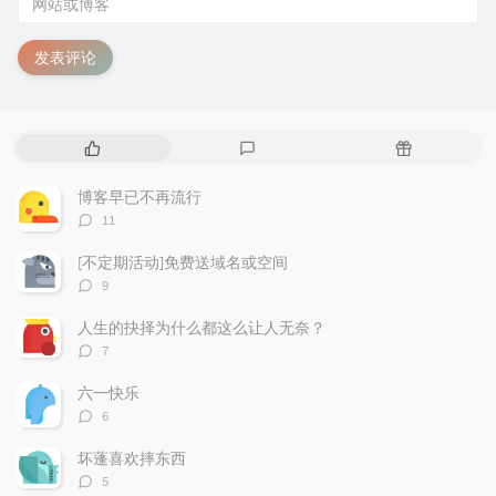
发表评论
热
最
随
门
新
机
文
评
文
博客早已不再流行
章
论
章
评
11
论
数：
[不定期活动]免费送域名或空间
评
9
论
数：
人生的抉择为什么都这么让人无奈？
评
7
论
数：
六一快乐
评
6
论
数：
坏蓬喜欢摔东西
评
5