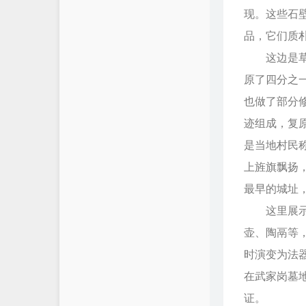
现。这些石
品，它们质
这边是草店
原了四分之
也做了部分
迹组成，复
是当地村民
上旌旗飘扬
最早的城址
这里展示的
壶、陶鬲等
时演变为法
在武家岗墓
证。