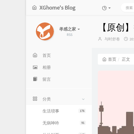
XGhome's Blog
【原创】
孝感之家
RSS
博
发
与时舒卷
20
主：
布
时
间
首页
首页
正文
相册
留言
分类
生活琐事
176
无病呻吟
91