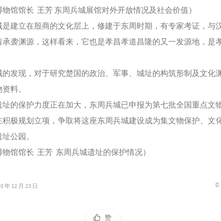
馆馆长 王芳 东周兵城展馆对外开放情况及社会价值）
建立在殷商的文化层上，修建于东周时期，有专家考证，与
着承袭渊源，这样看来，它也是孝昌孝道昌隆的又一发源地，是
发现，对于研究楚国的政治、军事、城址的构筑形制及文化
物资料。
的保护力度正在加大，东周兵城已申报为第七批全国重点文
在积极规划立项，争取将这座东周兵城建设成为集文物保护、文
遗址公园。
馆馆长 王芳 东周兵城遗址的保护情况）
©
年 12 月 23 日
赞