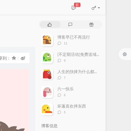
新
热
最
随
门
新
机
文
评
文
博客早已不再流行
章
论
章
评
11
论
数：
[不定期活动]免费送域名或空间
享到：
评
9
论
数：
人生的抉择为什么都这么让人无奈？
评
7
论
数：
六一快乐
评
6
论
数：
坏蓬喜欢摔东西
评
5
论
数：
博客信息