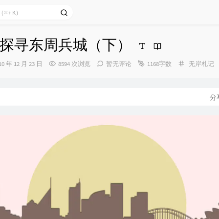
探寻东周兵城（下）
分
10 年 12 月 23 日
8594 次浏览
暂无评论
1168字数
无岸札记
类：
：
分