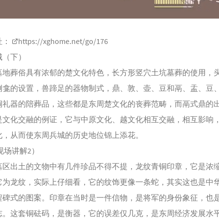
址：
https://xghome.net/go/176
城（下）
葬俗具有浓郁的楚文化特色，长方形竖穴土坑墓葬的使用，
侧龛的设置，兽蹄足的器物制式，鼎、敦、壶、豆和鬲、盂、豆
铜礼器的陪葬品，这些都是东周楚文化的丧葬范畴，而鬲式鼎的
是文化交融的例证，它与中原文化、越文化相互交融，相互影响
化，从而使东周兵城的历史地位锦上添花。
场讲解2）
出土的文物中有几件珍品不得不提，龙纹青铜印章，它是浓
它为龙纹，实际上仔细看，它的纹饰更像一条蛇，其实这也是中
程碑式的图案。印章在当时是一件信物，是将军的身份象征，也
志。这套铜砝码，是衡器，它的误差仅几克，是东周经济发展水