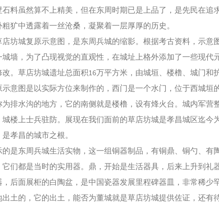
壁石料虽然算不上精美，但在东周时期已是上品了，是先民在追
朴粗犷中透露着一丝沧桑，凝聚着一层厚厚的历史。
坊城复原示意图，是东周兵城的缩影。根据考古资料，示意
一城墙，为了凸现视觉的直观性，在城址上格外添加了一些现代
修改。草店坊城遗址总面积16万平方米，由城垣、楼橹、城门和
原示意图是以实际方位来制作的，西门是一个水门，位于西城垣
称为排水沟的地方，它的南侧就是楼橹，设有烽火台。城内军营
，城楼上士兵驻防。展现在我们面前的草店坊城是孝昌城区迄今
，是孝昌的城市之根。
是东周兵城生活实物，这一组铜器制品，有铜鼎、铜勺、有
，它们都是当时的实用器。鼎，开始是生活器具，后来上升到礼
器，后面展柜的白陶盆，是中国瓷器发展里程碑器皿，非常稀少
地出土的，它的出土，能否为董城就是草店坊城提供佐证，还有