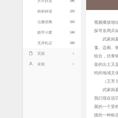
片片封页
145
聆听碎语
270
沁雅语阁
视频播放地
322
探寻东周兵
皓宇小窝
130
武家岗墓地
无岸札记
200
龛、边厢、
页面
组合，仿青
友情链接
友链
壶的出土又
特的地域文
文章归档
JiaYu Blog
（王芳 现
推荐主机
谷子猫的博客
武家岗墓区
关于博客
有个博客
我们现在说
展的一个里
级的一种标