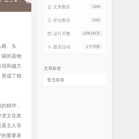
文章数目
1345
评论数目
1161
运行天数
22年242天
头厢、头
最后活动
2 个月前
、罐的器物
出现和越方
文章标签
，形成了独
暂无标签
缩的精华，
华龙文化发
是墓主人等
平的重要表