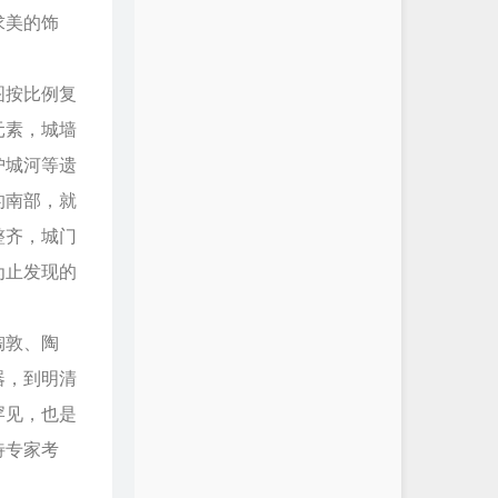
求美的饰
图按比例复
元素，城墙
护城河等遗
的南部，就
整齐，城门
为止发现的
陶敦、陶
器，到明清
罕见，也是
待专家考