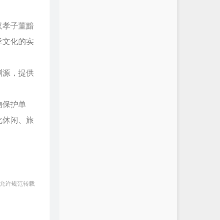
汉孝子董黯
孝文化的实
渊源，提供
物保护单
化休闲、旅
 允许规范转载