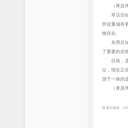
（孝昌博物
草店坊城是
所设董城有
物存在。
东周兵城的
了重要的实
目前，遗址
位，现在正
游于一体的
（孝昌博物
最后修改：2010 