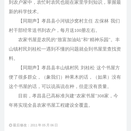
到农户家中，农忙时农民也能在家里学到知识，掌握最
新的科学技术。
【同期声】孝昌县小河镇沙窝村主任 左保林 我们
村干部经常送书到农户，每月送100册左右。
农家书屋是农民的“致富加油站”和“精神乐园”。丰
山镇村民刘桂松一遇到不懂的问题就会到书屋里查找资
料。
【同期声】孝昌县丰山镇村民 刘桂松 这个书屋方
便了很多群众，（象我们）种果木的话，（如果）没有
这个书屋的话，可以说虽说在种，但是没有质量。
目前，孝昌县已高标准兴建“农家书屋”308家，今
年将实现全县农家书屋工程建设全覆盖。
最后修改：2011 年 05 月 06 日