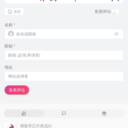
私密评论
表情
名称
*
🎲
邮箱
*
地址
发表评论
热
最
随
门
新
机
文
评
文
博客早已不再流行