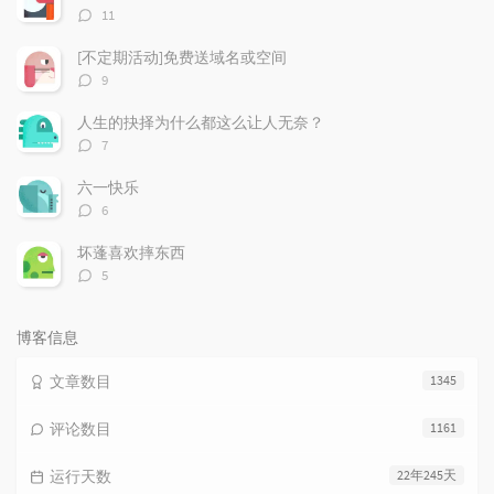
章
论
章
评
11
论
数：
[不定期活动]免费送域名或空间
评
9
论
数：
人生的抉择为什么都这么让人无奈？
评
7
论
数：
六一快乐
评
6
论
数：
坏蓬喜欢摔东西
评
5
论
数：
博客信息
文章数目
1345
评论数目
1161
运行天数
22年245天