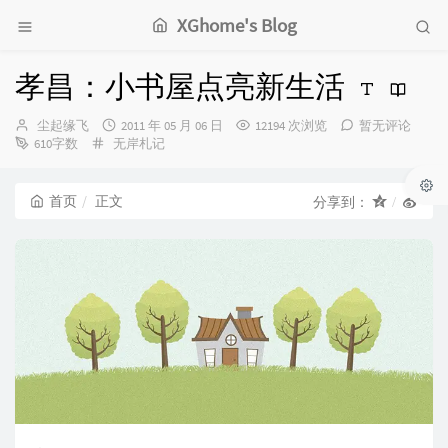
XGhome's Blog
孝昌：小书屋点亮新生活
博
发
尘起缘飞
2011 年 05 月 06 日
12194 次浏览
暂无评论
主：
分
布
610字数
无岸札记
类：
时
间：
首页
正文
分享到：