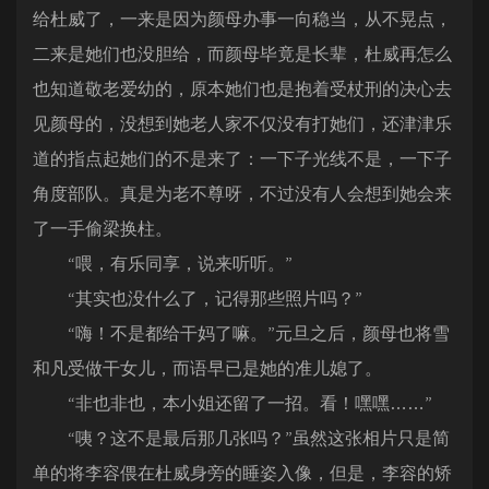
给杜威了，一来是因为颜母办事一向稳当，从不晃点，
二来是她们也没胆给，而颜母毕竟是长辈，杜威再怎么
也知道敬老爱幼的，原本她们也是抱着受杖刑的决心去
见颜母的，没想到她老人家不仅没有打她们，还津津乐
道的指点起她们的不是来了：一下子光线不是，一下子
角度部队。真是为老不尊呀，不过没有人会想到她会来
了一手偷梁换柱。
“喂，有乐同享，说来听听。”
“其实也没什么了，记得那些照片吗？”
“嗨！不是都给干妈了嘛。”元旦之后，颜母也将雪
和凡受做干女儿，而语早已是她的准儿媳了。
“非也非也，本小姐还留了一招。看！嘿嘿……”
“咦？这不是最后那几张吗？”虽然这张相片只是简
单的将李容偎在杜威身旁的睡姿入像，但是，李容的矫