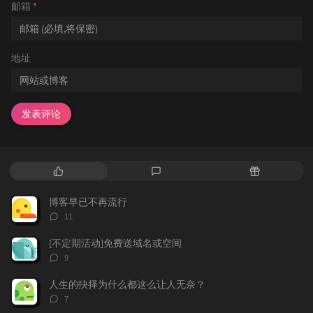
邮箱
*
地址
发表评论
热
最
随
门
新
机
文
评
文
博客早已不再流行
章
论
章
评
11
论
数：
[不定期活动]免费送域名或空间
评
9
论
数：
人生的抉择为什么都这么让人无奈？
评
7
论