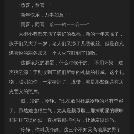
“恭喜，恭喜！”
“新年快乐，万事如意！”
“同喜，同喜！哈——哈——哈——”
大街小巷都充满了美好的祝福，新的一年来临了，
孩子们又大了一岁，老人们又添了几缕银丝。但是在充
满喜悦的寒冬却又一个人火气旺到了顶哟。
“这群该死的混蛋，什么时候干的。”不用怀疑，这
声狼吼源自于刚收到三怪们所给的礼物的杜威。这个礼
物，聪明如你，一定猜到了。没错，就是那些颇具有历
史意义的照片。
“威，冷静，冷静。”现在敢叫杜威冷静的只有李容
了。虽然她也很生气，尤其是颜母脸上那抹明显的暧昧
和同样气愤的烈一直握着那些照片，让她羞愤难当。
“冷静，你叫我冷静。这三个不知天高地厚的野丫