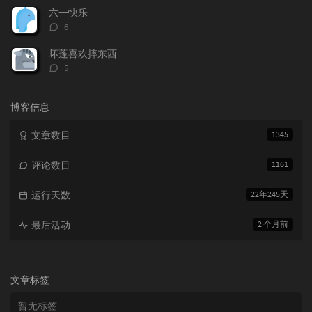
数：
六一快乐
评
6
论
数：
坏蓬喜欢摔东西
评
5
论
数：
博客信息
文章数目
1345
评论数目
1161
运行天数
22年245天
最后活动
2 个月前
文章标签
暂无标签