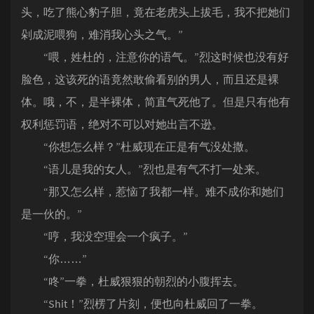
头，吃了熊心豹子胆，竟在老虎头上拔毛，我不把她们
剁成泥喂狗，难消我心头之气。”
“喂，姓杜的，注意你的语气。”烈这时候也没有好
脸色，这该死的语竟然敢偷看别的男人，而且还是裸
体。哦，不，是半裸体，简直气死他了。但是只有他有
权利惩罚语，绝对不可以对她出言不逊。
“你想怎么样？”杜威现在正是有气没处撒。
“语儿是我的女人。”烈也是有气不打一处来。
“那又怎么样，惹恼了我都一样。难不成你和她们
是一伙的。”
“哼，我没空理会一个疯子。”
“你……”
“咚”一拳，杜威狠狠的朝烈的小腹挥去。
“Shit！”烈楞了片刻，便也向杜威回了一拳。