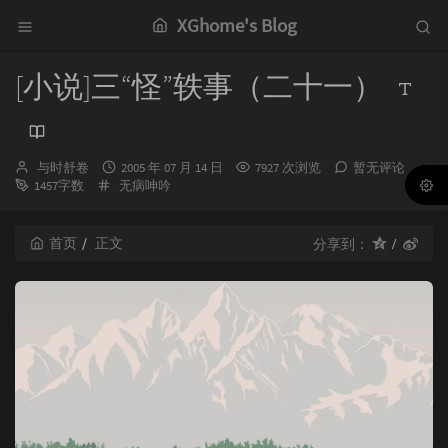
XGhome's Blog
[小说]三“怪”轶事（二十一）
博
发
与时舒卷
2005 年 07 月 14 日
7927 次浏览
暂无评论
主：
分
布
1457字数
无病呻吟
类：
时
间：
首页
正文
分享到：