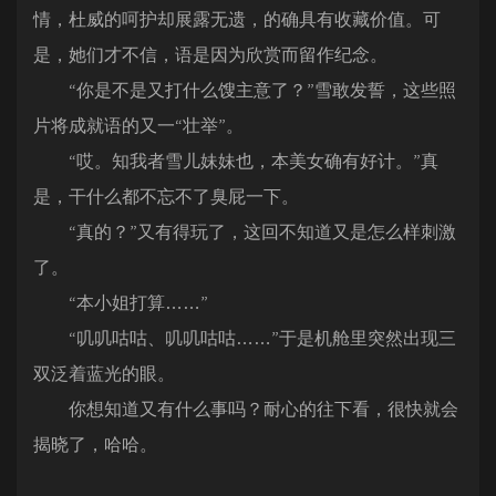
情，杜威的呵护却展露无遗，的确具有收藏价值。可
是，她们才不信，语是因为欣赏而留作纪念。
“你是不是又打什么馊主意了？”雪敢发誓，这些照
片将成就语的又一“壮举”。
“哎。知我者雪儿妹妹也，本美女确有好计。”真
是，干什么都不忘不了臭屁一下。
“真的？”又有得玩了，这回不知道又是怎么样刺激
了。
“本小姐打算……”
“叽叽咕咕、叽叽咕咕……”于是机舱里突然出现三
双泛着蓝光的眼。
你想知道又有什么事吗？耐心的往下看，很快就会
揭晓了，哈哈。