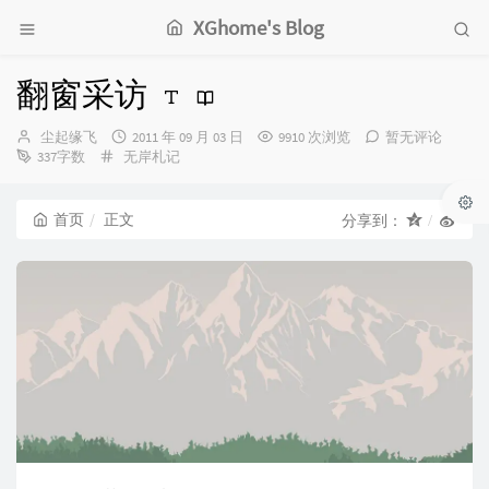
XGhome's Blog
翻窗采访
博
发
尘起缘飞
2011 年 09 月 03 日
9910 次浏览
暂无评论
主：
分
布
337字数
无岸札记
类：
时
间：
首页
正文
分享到：