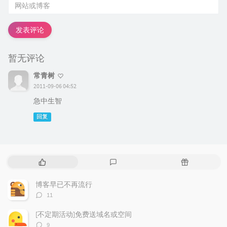
发表评论
暂无评论
常青树
2011-09-06 04:52
急中生智
回复
热
最
随
门
新
机
文
评
文
博客早已不再流行
章
论
章
评
11
论
数：
[不定期活动]免费送域名或空间
评
9