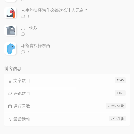
论
数：
人生的抉择为什么都这么让人无奈？
评
7
论
数：
六一快乐
评
6
论
数：
坏蓬喜欢摔东西
评
5
论
数：
博客信息
文章数目
1345
评论数目
1161
运行天数
22年243天
最后活动
2 个月前