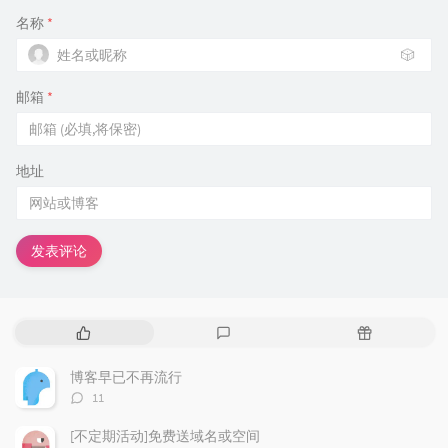
名称
*
🎲
邮箱
*
地址
发表评论
热
最
随
门
新
机
文
评
文
博客早已不再流行
章
论
章
评
11
论
数：
[不定期活动]免费送域名或空间