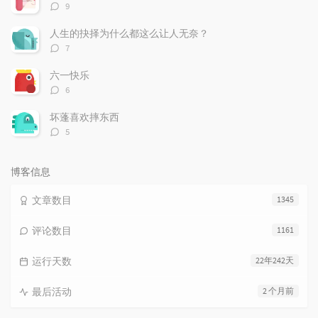
评
9
论
数：
人生的抉择为什么都这么让人无奈？
评
7
论
数：
六一快乐
评
6
论
数：
坏蓬喜欢摔东西
评
5
论
数：
博客信息
文章数目
1345
评论数目
1161
运行天数
22年242天
最后活动
2 个月前