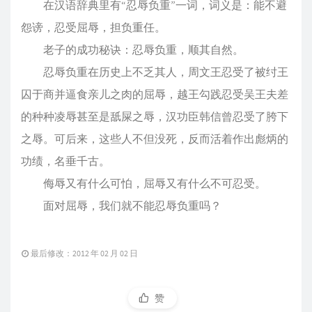
在汉语辞典里有“忍辱负重”一词，词义是：能不避
怨谤，忍受屈辱，担负重任。
老子的成功秘诀：忍辱负重，顺其自然。
忍辱负重在历史上不乏其人，周文王忍受了被纣王
囚于商并逼食亲儿之肉的屈辱，越王勾践忍受吴王夫差
的种种凌辱甚至是舐屎之辱，汉功臣韩信曾忍受了胯下
之辱。可后来，这些人不但没死，反而活着作出彪炳的
功绩，名垂千古。
侮辱又有什么可怕，屈辱又有什么不可忍受。
面对屈辱，我们就不能忍辱负重吗？
最后修改：2012 年 02 月 02 日
赞