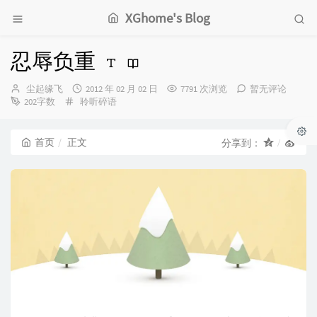
XGhome's Blog
忍辱负重
博
发
尘起缘飞
2012 年 02 月 02 日
7791 次浏览
暂无评论
主：
分
布
202字数
聆听碎语
类：
时
间：
首页
正文
分享到：