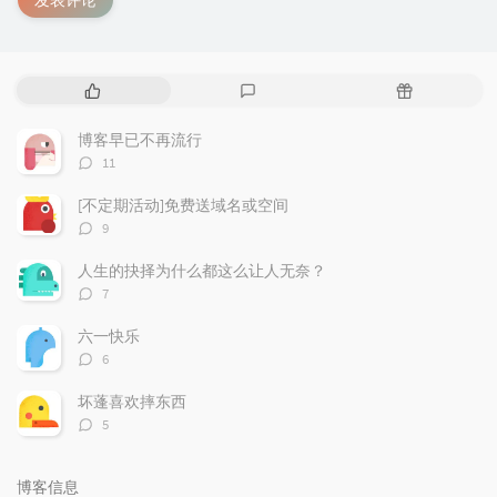
发表评论
热
最
随
门
新
机
文
评
文
博客早已不再流行
章
论
章
评
11
论
数：
[不定期活动]免费送域名或空间
评
9
论
数：
人生的抉择为什么都这么让人无奈？
评
7
论
数：
六一快乐
评
6
论
数：
坏蓬喜欢摔东西
评
5
论
数：
博客信息