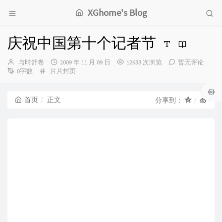
XGhome's Blog
庆祝中国第十个记者节
博
发
与时舒卷
2009 年 11 月 09 日
12633 次浏览
暂无评论
主：
分
布
0字数
片片封页
类：
时
间：
首页
正文
分享到：