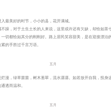
进入最美好的时节，小小的县，花开满城。
城不躁，对于土生土长的人来说，这里或许还有欠缺，却恰如茶
，一切都恰如其分的刚刚好。路上居民笑容甜美，是在迎接漂泊
拉紧的手胜过千言万语。
五月
花烂漫，绿草茵茵，树木葱翠，流水潺潺。如若放开自我，投身
的通透而温和。
五月