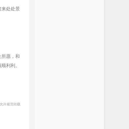
何来处处景
生所愿，和
顺顺利利。
 允许规范转载