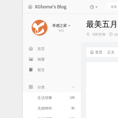
XGhome's Blog
最美五月
孝感之家
RSS
博
发
与时舒卷
20
主：
布
时
间
首页
首页
正文
相册
留言
分类
生活琐事
176
无病呻吟
91