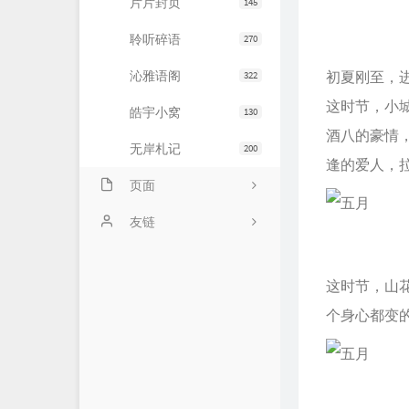
片片封页
145
聆听碎语
270
沁雅语阁
初夏刚至，
322
这时节，小
皓宇小窝
130
酒八的豪情
无岸札记
200
逢的爱人，
页面
友情链接
友链
文章归档
JiaYu Blog
这时节，山
推荐主机
谷子猫的博客
个身心都变
关于博客
有个博客