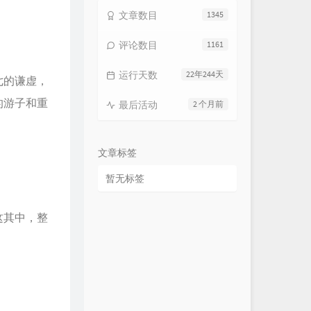
文章数目
1345
评论数目
1161
运行天数
22年244天
七的谦虚，
的游子和重
最后活动
2 个月前
文章标签
暂无标签
这其中，整