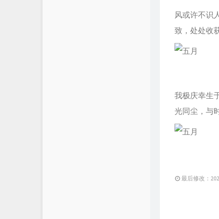
风或许不识
致，处处收
我极庆幸生
光同尘，与
最后修改：2024 