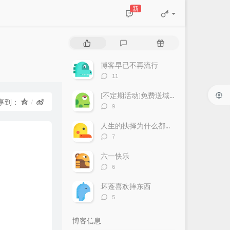
新
热
最
随
门
新
机
文
评
文
博客早已不再流行
章
论
章
评
11
论
数：
[不定期活动]免费送域名或空间
享到：
评
9
论
数：
人生的抉择为什么都这么让人无奈？
评
7
论
数：
六一快乐
评
6
论
数：
坏蓬喜欢摔东西
评
5
论
数：
博客信息