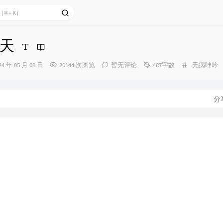
天
分
24 年 05 月 08 日
20144 次浏览
暂无评论
487字数
无病呻吟
类：
：
分