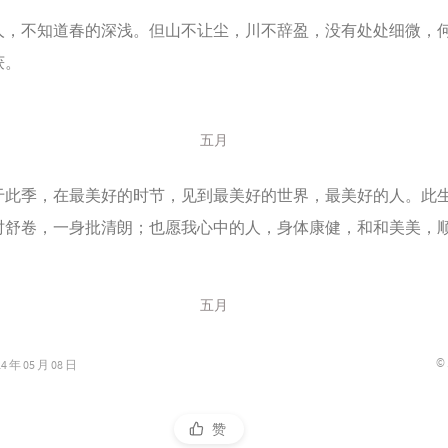
人，不知道春的深浅。但山不让尘，川不辞盈，没有处处细微，
获。
五月
于此季，在最美好的时节，见到最美好的世界，最美好的人。此
时舒卷，一身批清朗；也愿我心中的人，身体康健，和和美美，
五月
©
年 05 月 08 日
赞