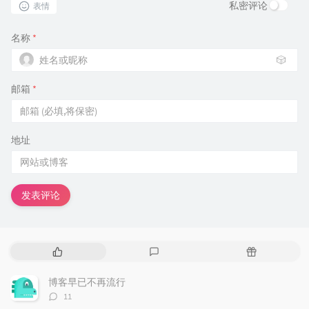
私密评论
表情
名称
*
🎲
邮箱
*
地址
发表评论
热
最
随
门
新
机
文
评
文
博客早已不再流行
章
论
章
评
11
论