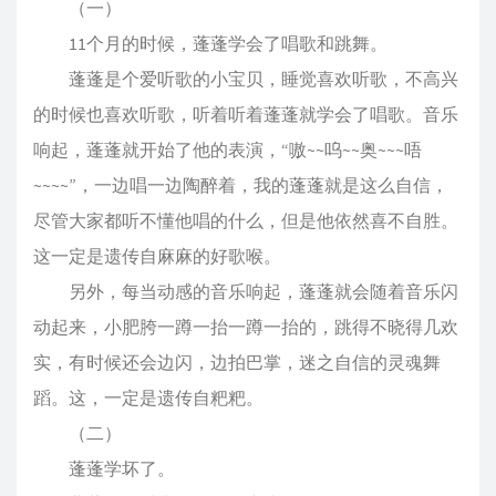
（一）
11个月的时候，蓬蓬学会了唱歌和跳舞。
蓬蓬是个爱听歌的小宝贝，睡觉喜欢听歌，不高兴
的时候也喜欢听歌，听着听着蓬蓬就学会了唱歌。音乐
响起，蓬蓬就开始了他的表演，“嗷~~呜~~奥~~~唔
~~~~”，一边唱一边陶醉着，我的蓬蓬就是这么自信，
尽管大家都听不懂他唱的什么，但是他依然喜不自胜。
这一定是遗传自麻麻的好歌喉。
另外，每当动感的音乐响起，蓬蓬就会随着音乐闪
动起来，小肥胯一蹲一抬一蹲一抬的，跳得不晓得几欢
实，有时候还会边闪，边拍巴掌，迷之自信的灵魂舞
蹈。这，一定是遗传自粑粑。
（二）
蓬蓬学坏了。