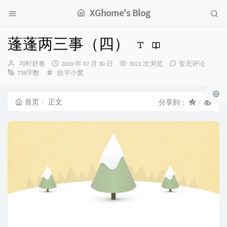
XGhome's Blog
蓬蓬两三事（四）
博
发
与时舒卷
2019 年 07 月 30 日
3021 次浏览
暂无评论
主：
分
布
738字数
皓宇小窝
类：
时
间：
首页
正文
分享到：