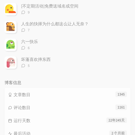
数：
[不定期活动]免费送域名或空间
评
9
论
数：
人生的抉择为什么都这么让人无奈？
评
7
论
数：
六一快乐
评
6
论
数：
坏蓬喜欢摔东西
评
5
论
数：
博客信息
文章数目
1345
评论数目
1161
运行天数
22年245天
最后活动
2 个月前