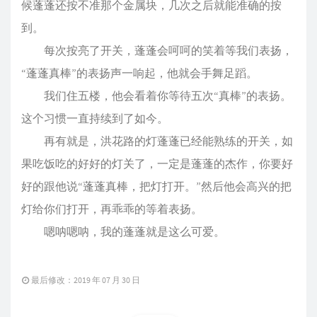
候蓬蓬还按不准那个金属块，几次之后就能准确的按
到。
每次按亮了开关，蓬蓬会呵呵的笑着等我们表扬，
“蓬蓬真棒”的表扬声一响起，他就会手舞足蹈。
我们住五楼，他会看着你等待五次“真棒”的表扬。
这个习惯一直持续到了如今。
再有就是，洪花路的灯蓬蓬已经能熟练的开关，如
果吃饭吃的好好的灯关了，一定是蓬蓬的杰作，你要好
好的跟他说“蓬蓬真棒，把灯打开。”然后他会高兴的把
灯给你们打开，再乖乖的等着表扬。
嗯呐嗯呐，我的蓬蓬就是这么可爱。
最后修改：2019 年 07 月 30 日