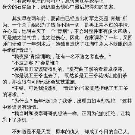
伴着夏蝉最后的鸣叫声，夏荷曲让卓凌寒在
身旁的石凳坐下，娓娓道出他心中最后想得知的答案。
其实早在两年前，夏荷曲已经查出将军之死是“青烟”所
为。一个杀手组织为了钱而不顾一切，是再正常不过的事情。
在心底，她明白灭了一个“青烟”，不会对整件事有多大帮助，
可是她太过气愤，也太过伤心。因此，在家调养了一年，又回
师门研修了一年剑术后，她独自造访了江湖中杀人不眨眼的杀
手组织“青烟”。
“我夜探‘青烟’那晚，还有一名不速之客也去。”
“不速之客？”会是谁？
“凌寒哥哥应该猜得到的。”夏荷曲了然的看着卓凌寒。
“你是说五王爷也去了。”既然爹是五王爷花钱让他们杀
的，那么很有可能他还会故技重施。
“不错。可是我没想到，‘青烟’的当家竟然拒绝了五王爷
的请求。”
“为什么？当年他们杀了我爹，没理由如今却拒绝。”这其
中难道另有隐情。
“我当时和凌寒哥哥的想法一样。正因为他的拒绝，让我
忍下了杀机。”
不知道是不是天意，原本的仇人，却成了今日的自己人。