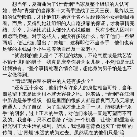
想当年，夏荷曲为了让“青烟”当家及整个组织的人认可
她，曾与“青烟”的当家和十大高手激战了三天三夜。最终以三
招的优势险胜，才让他们对她这个名不见经传的小女娃刮目相
看。而后，又得到她让组织的人自愿投靠的保证，才将事情完
结。所幸，那场比武让大部分人心悦诚服，只有少数人因种种
顾虑而拒绝。对于这些人，她没有多说什么，给了他们一些银
两后，便让他们退出了“青烟”，这样即使不当杀手，他们也有
足够的本钱做个小生意养活自己及一家老小。
“就说我的曲儿是个了不起的姑娘，不论气度或是武艺皆
不输于世间的男子，我真是庆幸你身为女儿身，不然怕是无法
让我独有。”整个事情处理合情合理，想他身为男子怕是也不
一定做得到。
“‘青烟’现在留在府中的人还有多少？”
“还有五十余名，他们中有许多人的身世相当可怜，当年
愿意留下来是因为根本就无容身之地。说实话，“青烟”在江湖
中虽说是杀手组织，但是里面的很多人都是善良而无依无靠的
普通人，为了自保，为了生活才走上杀手一职。能够抛开“杀
手”的阴影，过上正常的生活，对他们来说一直是可望而不可
及的。我当年，只不过是给了他们一个机遇，让他们能重新获
得光明正大生活的权利。所以，我也愿意背负起灭了‘青烟’的
传闻，让‘青烟’永远的成为过去。虽然现在的他们只是‘暗