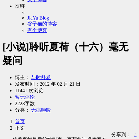
友链
JiaYu Blog
谷子猫的博客
有个博客
[小说]聆听夏荷（十六）毫无
疑问
博主：
与时舒卷
发布时间：
2012 年 02 月 21 日
11441 次浏览
暂无评论
2228字数
分类：
无病呻吟
首页
正文
分享到：