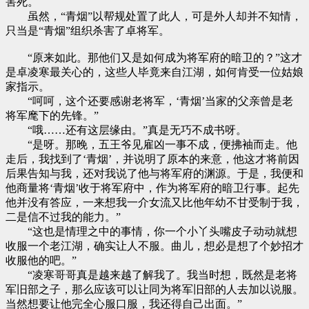
害死。
虽然，“青烟”以帮规处置了此人，可是外人却并不知情，
只当是“青烟”组织杀害了卓将军。
“原来如此。那他们又是如何成为将军府的暗卫的？”这才
是卓凌寒最关心的，这些人毕竟来自江湖，如何肯受一位姑娘
家指示。
“呵呵，这个还要感谢老将军，‘青烟’当家的父亲曾是老
将军麾下的先锋。”
“哦……还有这层缘由。”真是无巧不成书呀。
“是呀。那晚，五王爷见雇凶一事不成，便拂袖而走。他
走后，我找到了‘青烟’，并说明了原本的来意，他这才将前因
后果告知与我，还对我说了他与将军府的渊源。于是，我便和
他商量将‘青烟’收于将军府中，作为将军府的暗卫行事。起先
他并没有答应，一来想我一介女流又比他年幼不甘受制于我，
二是信不过我的能力。”
“这也是情理之中的事情，你一个小丫头嘴皮子动动就想
收服一个老江湖，确实让人不服。曲儿，想必是想了个妙招才
收服他的吧。”
“凌寒哥哥真是越来越了解我了。我当时想，既然是老将
军旧部之子，那么应该可以让同为将军旧部的人去加以说服。
当然想要让他完全心服口服，我还得自己出面。”