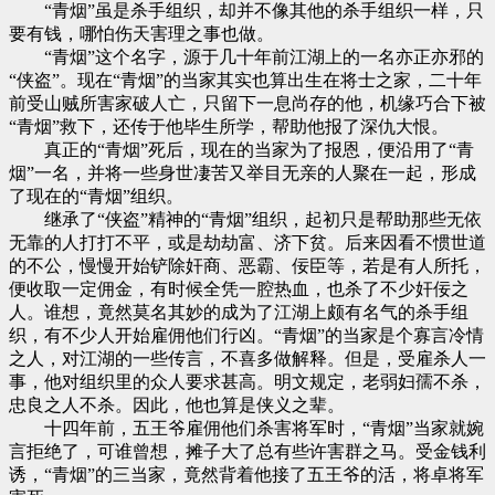
“青烟”虽是杀手组织，却并不像其他的杀手组织一样，只
要有钱，哪怕伤天害理之事也做。
“青烟”这个名字，源于几十年前江湖上的一名亦正亦邪的
“侠盗”。现在“青烟”的当家其实也算出生在将士之家，二十年
前受山贼所害家破人亡，只留下一息尚存的他，机缘巧合下被
“青烟”救下，还传于他毕生所学，帮助他报了深仇大恨。
真正的“青烟”死后，现在的当家为了报恩，便沿用了“青
烟”一名，并将一些身世凄苦又举目无亲的人聚在一起，形成
了现在的“青烟”组织。
继承了“侠盗”精神的“青烟”组织，起初只是帮助那些无依
无靠的人打打不平，或是劫劫富、济下贫。后来因看不惯世道
的不公，慢慢开始铲除奸商、恶霸、佞臣等，若是有人所托，
便收取一定佣金，有时候全凭一腔热血，也杀了不少奸佞之
人。谁想，竟然莫名其妙的成为了江湖上颇有名气的杀手组
织，有不少人开始雇佣他们行凶。“青烟”的当家是个寡言冷情
之人，对江湖的一些传言，不喜多做解释。但是，受雇杀人一
事，他对组织里的众人要求甚高。明文规定，老弱妇孺不杀，
忠良之人不杀。因此，他也算是侠义之辈。
十四年前，五王爷雇佣他们杀害将军时，“青烟”当家就婉
言拒绝了，可谁曾想，摊子大了总有些许害群之马。受金钱利
诱，“青烟”的三当家，竟然背着他接了五王爷的活，将卓将军