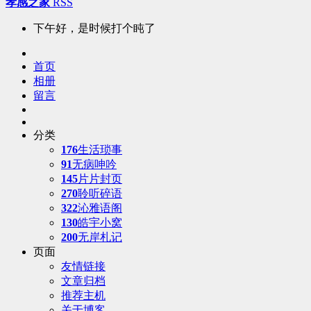
孝感之家
RSS
下午好，是时候打个盹了
首页
相册
留言
分类
176
生活琐事
91
无病呻吟
145
片片封页
270
聆听碎语
322
沁雅语阁
130
皓宇小窝
200
无岸札记
页面
友情链接
文章归档
推荐主机
关于博客