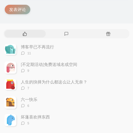
发表评论
热
最
随
门
新
机
文
评
文
博客早已不再流行
章
论
章
评
11
论
数：
[不定期活动]免费送域名或空间
评
9
论
数：
人生的抉择为什么都这么让人无奈？
评
7
论
数：
六一快乐
评
6
论
数：
坏蓬喜欢摔东西
评
5
论
数：