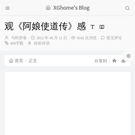
XGhome's Blog
观《阿娘使道传》感
博
发
与时舒卷
2012 年 08 月 11 日
8162 次浏览
暂无评论
主：
分
布
860字数
聆听碎语
类：
时
间：
首页
正文
分享到：