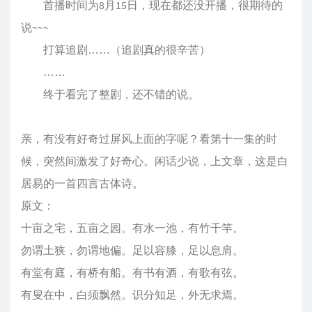
首播时间为8月15日，现在都还没开播，很期待的
说~~~
打算追剧……（追剧真的很辛苦）
……
终于看完了整剧，还不错的说。
亲，有没有好奇过屏风上面的字呢？看第十一集的时
候，突然间激发了好奇心。闲话少说，上文章，这是白
居易的一首四言古体诗。
原文：
十亩之宅，五亩之园。有水一池，有竹千竿。
勿谓土狭，勿谓地偏。足以容膝，足以息肩。
有堂有庭，有桥有船。有书有酒，有歌有弦。
有叟在中，白须飘然。识分知足，外无求焉。