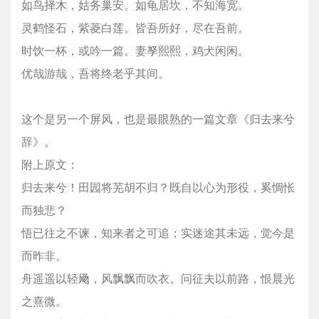
如鸟择木，姑务巢安。如龟居坎，不知海宽。
灵鹤怪石，紫菱白莲。皆吾所好，尽在吾前。
时饮一杯，或吟一篇。妻孥熙熙，鸡犬闲闲。
优哉游哉，吾将终老乎其间。
这个是另一个屏风，也是最眼熟的一篇文章《归去来兮
辞》。
附上原文：
归去来兮！田园将芜胡不归？既自以心为形役，奚惆怅
而独悲？
悟已往之不谏，知来者之可追；实迷途其未远，觉今是
而昨非。
舟遥遥以轻飏，风飘飘而吹衣。问征夫以前路，恨晨光
之熹微。