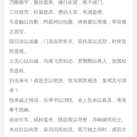
乃瞻衡宇，载欣载奔。僮仆欢迎，稚子候门。
三径就荒，松菊犹存。携幼入室，有酒盈樽。
引壶觞以自酌，眄庭柯以怡颜。倚南窗以寄傲，审容膝
之易安。
园日涉以成趣，门虽设而常关。策扶老以流憩，时矫首
而遐观。
云无心以出岫，鸟倦飞而知还。景翳翳以将入，抚孤松
而盘桓。
归去来兮！请息交以绝游。世与我而相违，复驾言兮焉
求？
悦亲戚之情话，乐琴书以消忧。农人告余以春及，将有
事于西畴。
或命巾车，或棹孤舟。既窈窕以寻壑，亦崎岖而经丘。
木欣欣以向荣，泉涓涓而始流。善万物之得时，感吾生