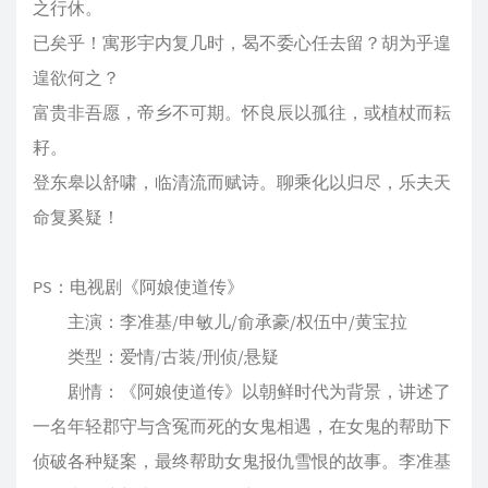
之行休。
已矣乎！寓形宇内复几时，曷不委心任去留？胡为乎遑
遑欲何之？
富贵非吾愿，帝乡不可期。怀良辰以孤往，或植杖而耘
耔。
登东皋以舒啸，临清流而赋诗。聊乘化以归尽，乐夫天
命复奚疑！
PS：电视剧《阿娘使道传》
主演：李准基/申敏儿/俞承豪/权伍中/黄宝拉
类型：爱情/古装/刑侦/悬疑
剧情：《阿娘使道传》以朝鲜时代为背景，讲述了
一名年轻郡守与含冤而死的女鬼相遇，在女鬼的帮助下
侦破各种疑案，最终帮助女鬼报仇雪恨的故事。李准基