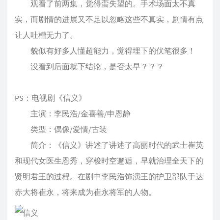
观看了前两集，觉得蛮失望的。手术场面太不真
实，而剧情的进展又不足以忽略这些不真实，剧情有点
让人吐槽无力了。
貌似有好多人懂超能力，觉得埋下的伏笔很多！
没看到后面就下结论，是否太早？？？
PS：电视剧《信义》
主演：李民浩/金喜善/申恩静
类型：偶像/爱情/古装
简介：《信义》讲述了讲述了高丽时代的武士崔英
和现代女医生恩秀，穿梭时空邂逅，早就治理全天下的
贤明君王的过程。在剧中李民浩饰演王的护卫部队于达
赤大将崔永，将来成为崔永将军的人物。