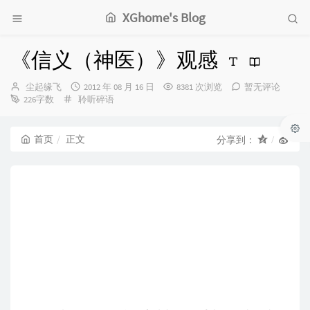
XGhome's Blog
《信义（神医）》观感
博
发
尘起缘飞
2012 年 08 月 16 日
8381 次浏览
暂无评论
主：
分
布
226字数
聆听碎语
类：
时
间：
首页
正文
分享到：