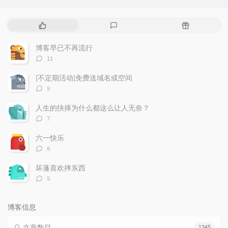
热
最
随
门
新
机
文
评
文
博客早已不再流行
章
论
章
评
11
论
数：
[不定期活动]免费送域名或空间
评
9
论
数：
人生的抉择为什么都这么让人无奈？
评
7
论
数：
六一快乐
评
6
论
数：
坏蓬喜欢摔东西
评
5
论
数：
博客信息
文章数目
1345