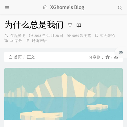
XGhome's Blog
为什么总是我们
博
发
尘起缘飞
2013 年 01 月 28 日
9089 次浏览
暂无评论
主：
分
布
231字数
聆听碎语
类：
时
间：
首页
正文
分享到：