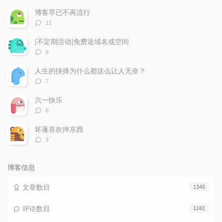
文
评
文
博客早已不再流行
章
论
章
评
11
论
数：
[不定期活动]免费送域名或空间
评
9
论
数：
人生的抉择为什么都这么让人无奈？
评
7
论
数：
六一快乐
评
6
论
数：
坏蓬喜欢摔东西
评
5
论
数：
博客信息
文章数目
1345
评论数目
1161