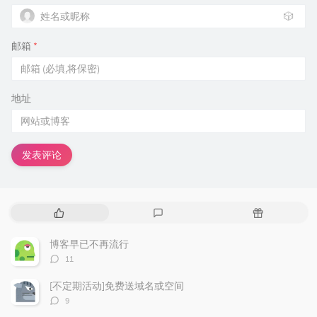
🎲
邮箱
*
地址
发表评论
热
最
随
门
新
机
文
评
文
博客早已不再流行
章
论
章
评
11
论
数：
[不定期活动]免费送域名或空间
评
9
论