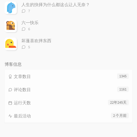
数：
人生的抉择为什么都这么让人无奈？
评
7
论
数：
六一快乐
评
6
论
数：
坏蓬喜欢摔东西
评
5
论
数：
博客信息
文章数目
1345
评论数目
1161
运行天数
22年245天
最后活动
2 个月前