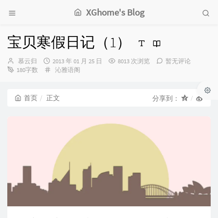
XGhome's Blog
宝贝寒假日记（1）
博
发
慕云归
2013 年 01 月 25 日
8013 次浏览
暂无评论
主：
布
分
180字数
沁雅语阁
时
类：
间：
首页
正文
分享到：