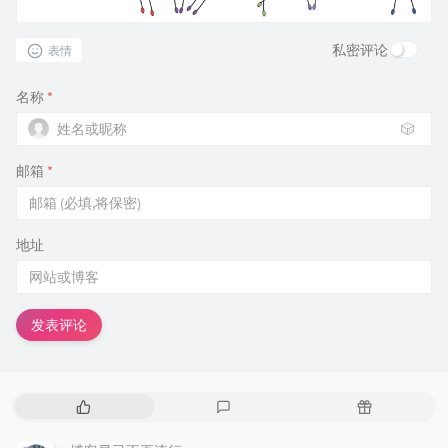
私密评论
表情
名称
*
🎲
邮箱
*
地址
发表评论
热
最
随
门
新
机
文
评
文