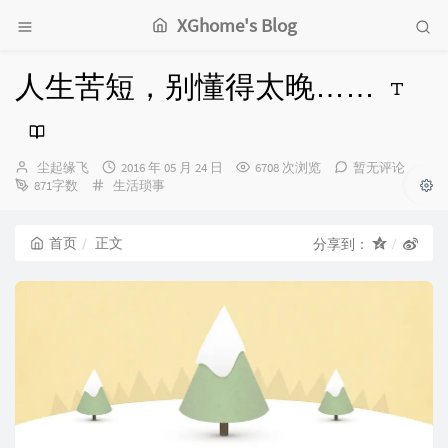
XGhome's Blog
人生苦短，别懂得太晚……
博
发
尘起缘飞
2016 年 05 月 24 日
6708 次浏览
暂无评论
主：
分
布
871字数
生活琐事
类：
时
间：
首页
正文
分享到：