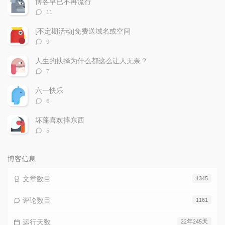
博客早已不再流行
章
论
章
评
11
论
数：
[不定期活动]免费送域名或空间
评
9
论
数：
人生的抉择为什么都这么让人无奈？
评
7
论
数：
六一快乐
评
6
论
数：
坏蓬喜欢摔东西
评
5
论
数：
博客信息
文章数目
1345
评论数目
1161
运行天数
22年245天