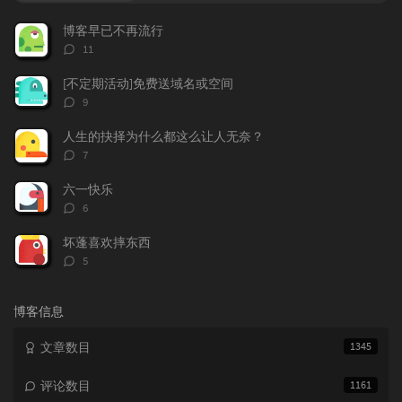
门
新
机
文
评
文
博客早已不再流行
章
论
章
评
11
论
数：
[不定期活动]免费送域名或空间
评
9
论
数：
人生的抉择为什么都这么让人无奈？
评
7
论
数：
六一快乐
评
6
论
数：
坏蓬喜欢摔东西
评
5
论
数：
博客信息
文章数目
1345
评论数目
1161