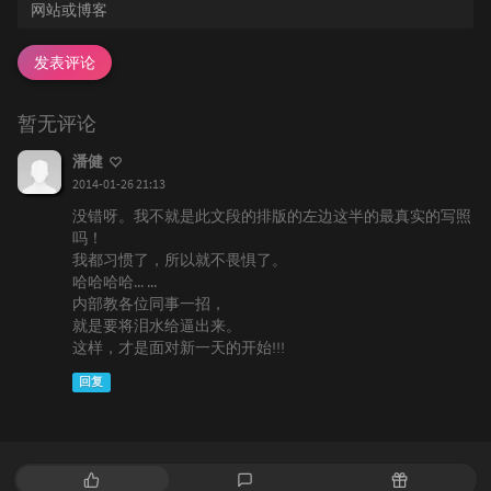
发表评论
暂无评论
潘健
2014-01-26 21:13
没错呀。我不就是此文段的排版的左边这半的最真实的写照
吗！
我都习惯了，所以就不畏惧了。
哈哈哈哈... ...
内部教各位同事一招，
就是要将泪水给逼出来。
这样，才是面对新一天的开始!!!
回复
热
最
随