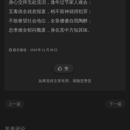
身心交瘁无处流泪，逢年过节家人难会；
五毒俱全就差报废，稍不留神就得犯罪；
不敢奢望社会地位，全靠傻傻自我陶醉；
忠孝难全郁闷颓废，身在其中方知其味。
最后修改：2010 年 11 月 09 日
赞
如果觉得文章有用，请随意赞赏
上一篇
下一篇
发表评论