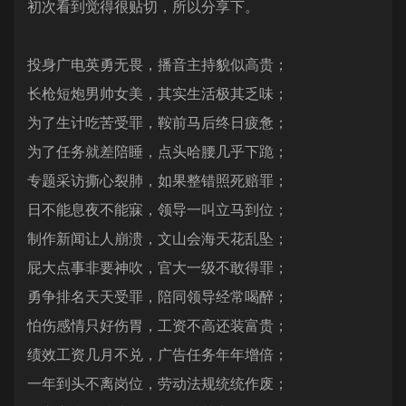
初次看到觉得很贴切，所以分享下。
投身广电英勇无畏，播音主持貌似高贵；
长枪短炮男帅女美，其实生活极其乏味；
为了生计吃苦受罪，鞍前马后终日疲惫；
为了任务就差陪睡，点头哈腰几乎下跪；
专题采访撕心裂肺，如果整错照死赔罪；
日不能息夜不能寐，领导一叫立马到位；
制作新闻让人崩溃，文山会海天花乱坠；
屁大点事非要神吹，官大一级不敢得罪；
勇争排名天天受罪，陪同领导经常喝醉；
怕伤感情只好伤胃，工资不高还装富贵；
绩效工资几月不兑，广告任务年年增倍；
一年到头不离岗位，劳动法规统统作废；