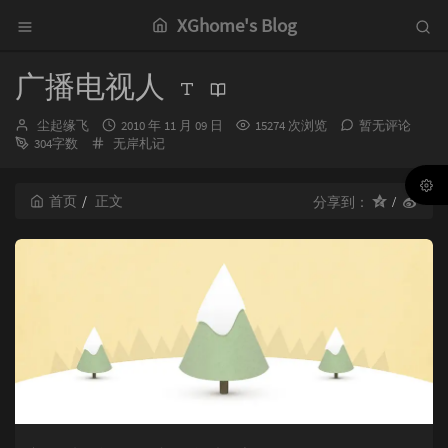
XGhome's Blog
广播电视人
博
发
尘起缘飞
2010 年 11 月 09 日
15274 次浏览
暂无评论
主：
分
布
304字数
无岸札记
类：
时
间：
首页
正文
分享到：