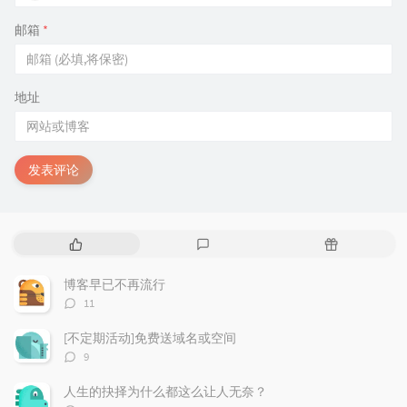
邮箱
*
地址
发表评论
热
最
随
门
新
机
文
评
文
博客早已不再流行
章
论
章
评
11
论
数：
[不定期活动]免费送域名或空间
评
9
论
数：
人生的抉择为什么都这么让人无奈？