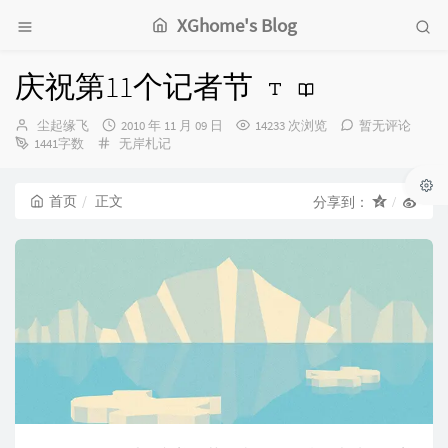
XGhome's Blog
庆祝第11个记者节
博
发
尘起缘飞
2010 年 11 月 09 日
14233 次浏览
暂无评论
主：
分
布
1441字数
无岸札记
类：
时
间：
首页
正文
分享到：