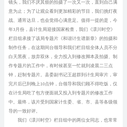
镜头，我们不厌其烦的拍摄了一次又一次，直到自己满
意为止；为了让观众看到更加精彩的节目，我们挑灯夜
战、通宵达旦，也会觉得心满意足。值得一提的是，今
年3月份，县计生局迎接国家检查，我们《澴川时空》
栏目组承接了该局专题片《和谐计生谱新章》的拍摄和
制作任务，在这期间台领导和我们栏目组全体人员不分
白天黑夜，放弃双休，全力投入到修改脚本及拍摄、制
作专题片的工作中，有时候甚至一忙就到凌晨二三点
钟，赶制专题片。县委副书记王超群到计生局审片，审
完片后已到晚上10点钟，台领导和我们顾不得吃饭，仅
在计生局吃了包方便面就又投入到专题片的修改工作
中。最终，该片受到国家计生委、省、市、县等各级领
导的一致好评。
我们《澴川时空》栏目组中的两位女同志，也常常