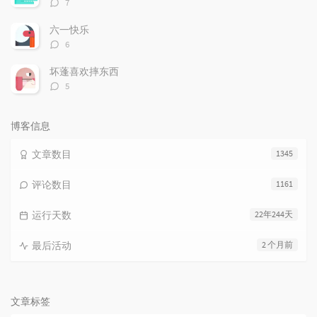
评
7
论
数：
六一快乐
评
6
论
数：
坏蓬喜欢摔东西
评
5
论
数：
博客信息
文章数目
1345
评论数目
1161
运行天数
22年244天
最后活动
2 个月前
文章标签