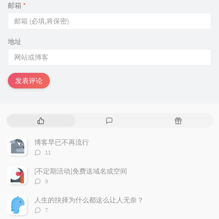
邮箱
*
地址
发表评论
热
最
随
门
新
机
文
评
文
博客早已不再流行
章
论
章
评
11
论
数：
[不定期活动]免费送域名或空间
评
9
论
数：
人生的抉择为什么都这么让人无奈？
评
7
论