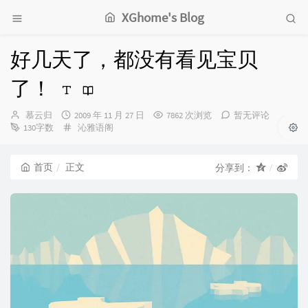
XGhome's Blog
好几天了，都没有看见宝贝
了！
博
发
慕云归
2009 年 11 月 27 日
7862 次浏览
暂无评论
主：
布
分
130字数
沁雅语阁
时
类：
间：
首页
正文
分享到：