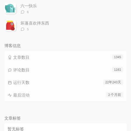
数：
六一快乐
评
6
论
数：
坏蓬喜欢摔东西
评
5
论
数：
博客信息
文章数目
1345
评论数目
1161
运行天数
22年243天
最后活动
2 个月前
文章标签
暂无标签