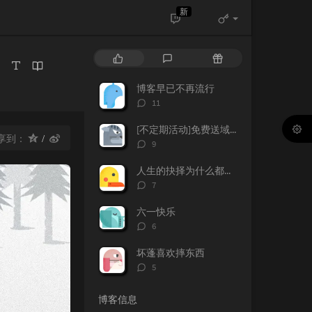
新
！
热
最
随
门
新
机
文
评
文
博客早已不再流行
章
论
章
评
11
论
数：
[不定期活动]免费送域名或空间
享到：
评
9
论
数：
人生的抉择为什么都这么让人无奈？
评
7
论
数：
六一快乐
评
6
论
数：
坏蓬喜欢摔东西
评
5
论
数：
博客信息