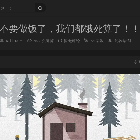
不要做饭了，我们都饿死算了！
分
 年 04 月 18 日
7877 次浏览
暂无评论
221字数
沁雅语阁
类：
分