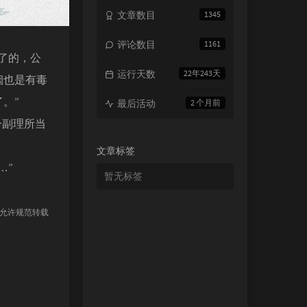
文章数目
1345
评论数目
1161
了的，公
运行天数
22年243天
烟也是有毒
。”
最后活动
2 个月前
一副理所当
文章标签
…”
暂无标签
 允许规范转载