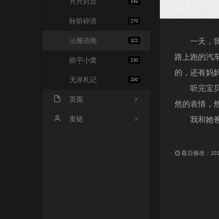
片片封页
145
聆听碎语
270
沁雅语阁
一天，我们
322
路上跑的汽
皓宇小窝
130
的，还有妈
无岸札记
200
听完宝贝说
页面
然的表情，
友情链接
友链
我和她爸愕
文章归档
JiaYu Blog
最后修改：2010 
推荐主机
谷子猫的博客
关于博客
有个博客