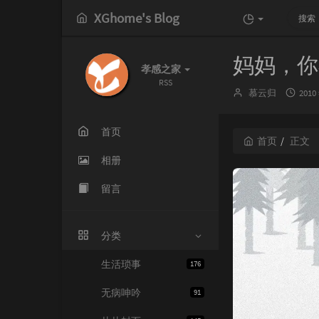
XGhome's Blog
妈妈，你
孝感之家
RSS
博
发
慕云归
2010
主：
布
时
间：
首页
首页
正文
相册
留言
分类
生活琐事
176
无病呻吟
91