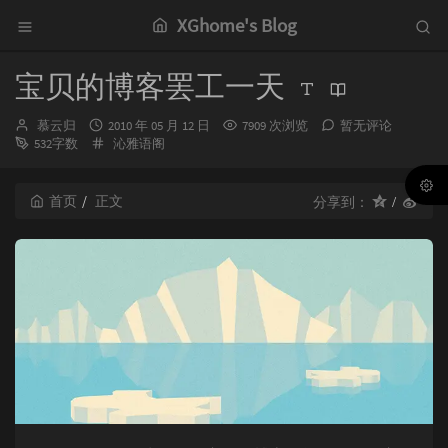
XGhome's Blog
宝贝的博客罢工一天
博
发
慕云归
2010 年 05 月 12 日
7909 次浏览
暂无评论
主：
布
分
532字数
沁雅语阁
时
类：
间：
首页
正文
分享到：