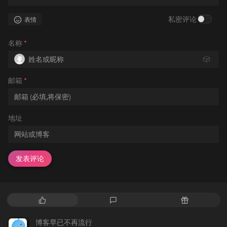
私密评论
表情
名称
*
🎲
邮箱
*
地址
发表评论
热
最
随
门
新
机
文
评
文
博客早已不再流行