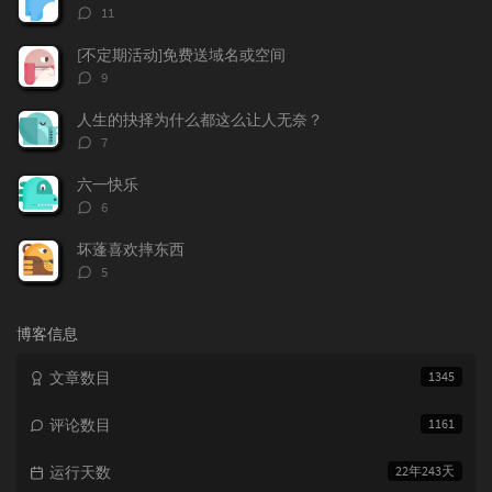
章
论
章
评
11
论
数：
[不定期活动]免费送域名或空间
评
9
论
数：
人生的抉择为什么都这么让人无奈？
评
7
论
数：
六一快乐
评
6
论
数：
坏蓬喜欢摔东西
评
5
论
数：
博客信息
文章数目
1345
评论数目
1161
运行天数
22年243天