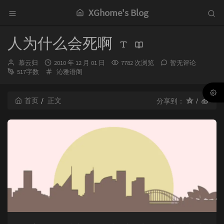
XGhome's Blog
人为什么会死啊
博
发
慕云归
2010 年 12 月 01 日
7782 次浏览
暂无评论
主：
布
分
517字数
沁雅语阁
时
类：
间：
首页
正文
分享到：