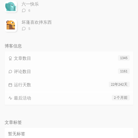
数：
六一快乐
评
6
论
数：
坏蓬喜欢摔东西
评
5
论
数：
博客信息
文章数目
1345
评论数目
1161
运行天数
22年242天
最后活动
2 个月前
文章标签
暂无标签