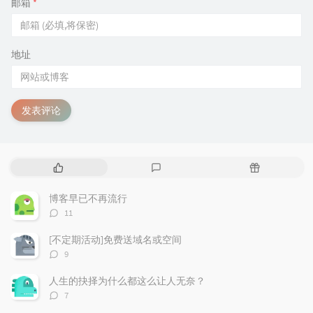
邮箱
*
地址
发表评论
热
最
随
门
新
机
文
评
文
博客早已不再流行
章
论
章
评
11
论
数：
[不定期活动]免费送域名或空间
评
9
论
数：
人生的抉择为什么都这么让人无奈？
评
7
论