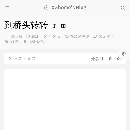
XGhome's Blog
到桥头转转
博
发
慕云归
2011 年 04 月 04 日
7810 次浏览
暂无评论
主：
分
布
0字数
沁雅语阁
类：
时
间：
首页
正文
分享到：