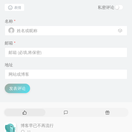
私密评论
表情
名称
*
🎲
邮箱
*
地址
发表评论
热
最
随
门
新
机
文
评
文
博客早已不再流行
章
论
章
评
11