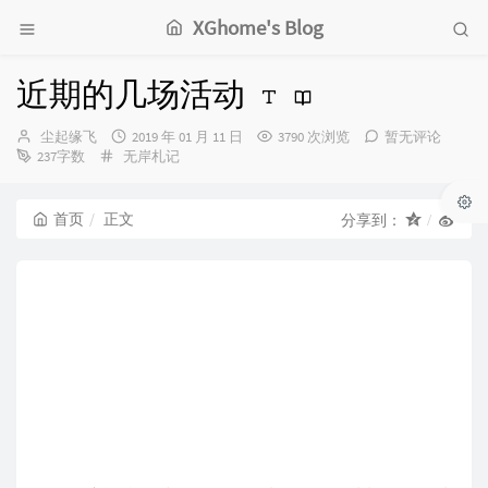
XGhome's Blog
近期的几场活动
博
发
尘起缘飞
2019 年 01 月 11 日
3790 次浏览
暂无评论
主：
分
布
237字数
无岸札记
类：
时
间：
首页
正文
分享到：