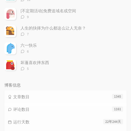
论
数：
[不定期活动]免费送域名或空间
评
9
论
数：
人生的抉择为什么都这么让人无奈？
评
7
论
数：
六一快乐
评
6
论
数：
坏蓬喜欢摔东西
评
5
论
数：
博客信息
文章数目
1345
评论数目
1161
运行天数
22年244天