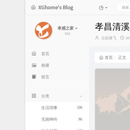
XGhome's Blog
孝昌清溪
孝感之家
RSS
博
发
尘起缘飞
20
主：
布
时
间
首页
首页
正文
相册
留言
分类
生活琐事
176
无病呻吟
91