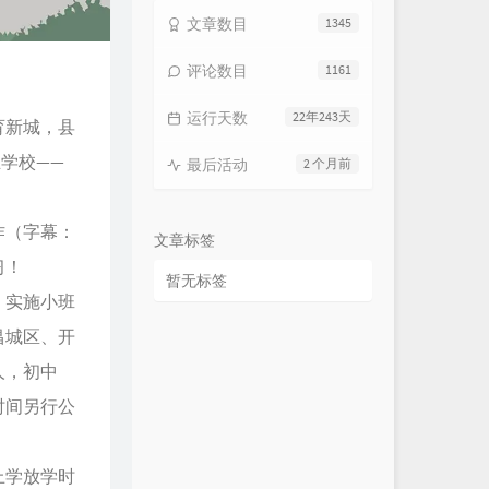
文章数目
1345
评论数目
1161
运行天数
22年243天
育新城，县
学校——
最后活动
2 个月前
作（字幕：
文章标签
习！
暂无标签
，实施小班
昌城区、开
人，初中
时间另行公
上学放学时