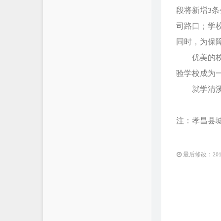
段将新增3条
司路口；学
同时，为保
优美的校园
验学校成为
就学清溪实
注：孝昌县
最后修改：2019 