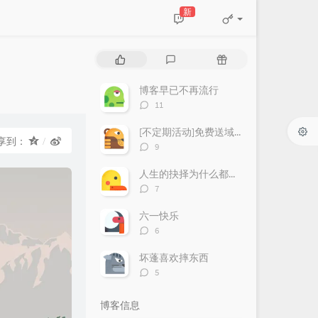
新
热
最
随
门
新
机
文
评
文
博客早已不再流行
章
论
章
评
11
论
数：
[不定期活动]免费送域名或空间
享到：
评
9
论
数：
人生的抉择为什么都这么让人无奈？
评
7
论
数：
六一快乐
评
6
论
数：
坏蓬喜欢摔东西
评
5
论
数：
博客信息