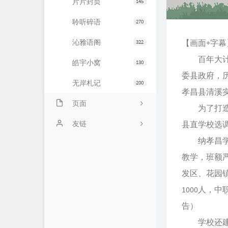
片片封页
145
聆听碎语
270
沁雅语阁
【画面+字
322
百年大计，
皓宇小窝
130
委县政府，历
无岸札记
200
孝昌县清溪
页面
为了打造一
友情链接
友链
县直学校选
纳孝昌学子
文章归档
JiaYu Blog
教学，班额严
推荐主机
谷子猫的博客
发区、花园
关于博客
有个博客
1000人，
告）
学校还建成