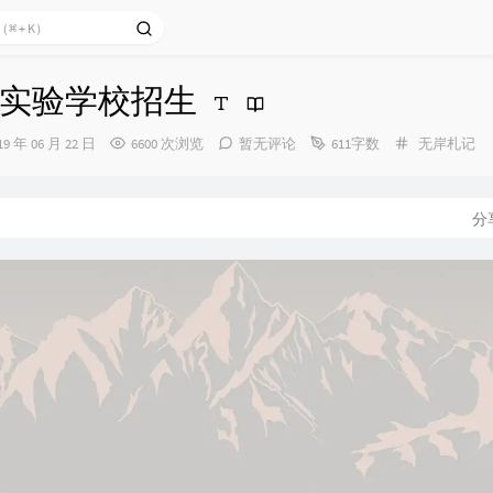
实验学校招生
分
19 年 06 月 22 日
6600 次浏览
暂无评论
611字数
无岸札记
类：
：
分