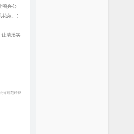
处鸣兴公
凤花苑。）
，让清溪实
 允许规范转载