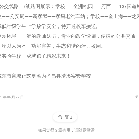
公交线路。(线路图展示：学校——全洲桃园——府西——107国道
校——公安局——新孝武——孝昌老汽车站；学校——金上海——龙
障低年级学生上学放学安全，特开通校车接送。
环境，一流的教师队伍，专业的教学设施，便捷的公共交通
一座以人为本，功能完善，生态和谐的活力校园。
验学校，成就孩子精彩未来！
城东教育城正式更名为孝昌县清溪实验学校
©
年 06 月 22 日
赞
1
如果觉得文章有用，请随意赞赏