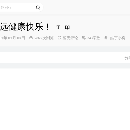
远健康快乐！
分
19 年 09 月 08 日
2866 次浏览
暂无评论
343字数
皓宇小窝
类：
：
分