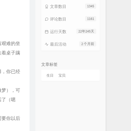
文章数目
1345
评论数目
1161
运行天数
22年245天
着艰难的坐
最后活动
2 个月前
扶着桌子蹒
文章标签
得，你已经
生日
宝贝
做梦），可
话了（嗯
需要你以后