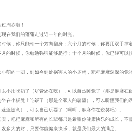
过周岁啦！
在我们的蓬蓬走过近一年的时光。
候，你只能朝一个方向翻身；六个月的时候，你要用双手撑
多月的时候，你勉勉强强能够爬行；十个月的时候，你已经可以
萌的一团，到如今到处祸害人的小坏蛋，粑粑麻麻深深的觉
不用吃奶了（尽管还在吃），可以自己睡觉了（那是麻麻在
的坐在小板凳上吃饭了（那是全家人的奢望），可以听懂我们的
，蓬蓬随意），可以自己玩耍了（呵呵，麻麻你在说笑吧）。
，粑粑麻麻和所有的长辈都只是希望你健康快乐的成长，不
，发多大的财，只要你能健康快乐，就是我们最大的满足。