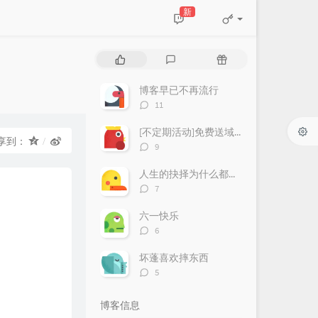
新
热
最
随
门
新
机
文
评
文
博客早已不再流行
章
论
章
评
11
论
数：
[不定期活动]免费送域名或空间
享到：
评
9
论
数：
人生的抉择为什么都这么让人无奈？
评
7
论
数：
六一快乐
评
6
论
数：
坏蓬喜欢摔东西
评
5
论
数：
博客信息