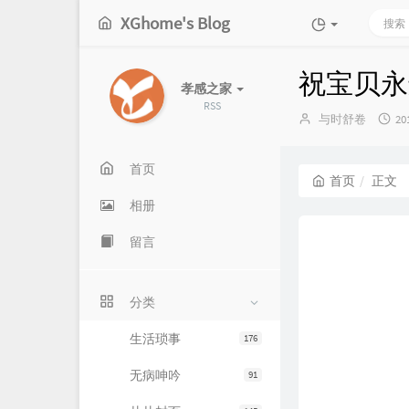
XGhome's Blog
祝宝贝永
孝感之家
RSS
博
发
与时舒卷
20
主：
布
时
间
首页
首页
正文
相册
留言
分类
生活琐事
176
无病呻吟
91