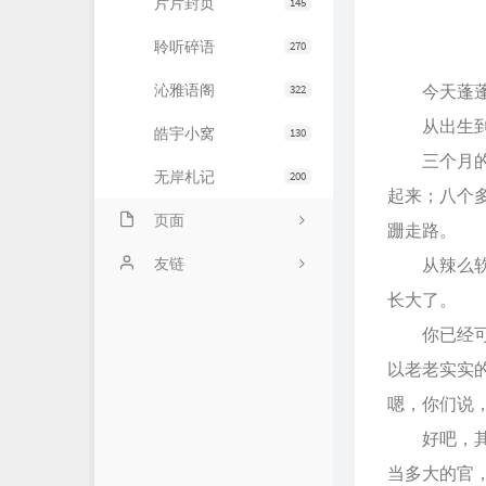
片片封页
145
聆听碎语
270
沁雅语阁
今天蓬蓬
322
从出生到现
皓宇小窝
130
三个月的时
无岸札记
200
起来；八个
页面
跚走路。
友情链接
友链
从辣么软小
长大了。
文章归档
JiaYu Blog
你已经可以
推荐主机
谷子猫的博客
以老老实实
关于博客
有个博客
嗯，你们说
好吧，其实
当多大的官