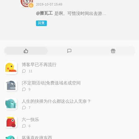
2019-10-07 15:49
@搬瓦工
是啊。可惜没时间出去游…
回复
热
最
随
门
新
机
文
评
文
博客早已不再流行
章
论
章
评
11
论
数：
[不定期活动]免费送域名或空间
评
9
论
数：
人生的抉择为什么都这么让人无奈？
评
7
论
数：
六一快乐
评
6
论
数：
坏蓬喜欢摔东西