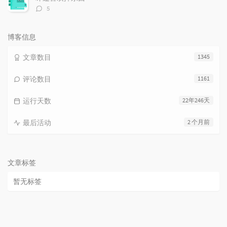
评
5
论
数：
博客信息
文章数目
1345
评论数目
1161
运行天数
22年246天
最后活动
2 个月前
文章标签
暂无标签