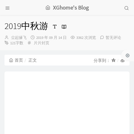
XGhome's Blog
2019中秋游
博
发
尘起缘飞
2019 年 09 月 14 日
3362 次浏览
暂无评论
主：
分
布
121字数
片片封页
类：
时
间：
首页
正文
分享到：