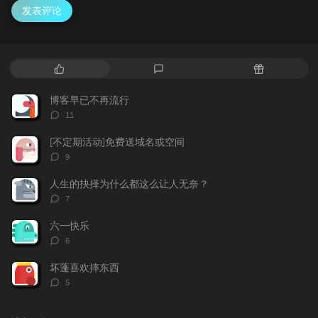
发表评论
热
最
随
门
新
机
文
评
文
博客早已不再流行
章
论
章
评
11
论
数：
[不定期活动]免费送域名或空间
评
9
论
数：
人生的抉择为什么都这么让人无奈？
评
7
论
数：
六一快乐
评
6
论
数：
坏蓬喜欢摔东西
评
5
论
数：