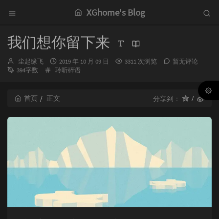
XGhome's Blog
我们想你留下来
博
发
尘起缘飞
2019 年 10 月 09 日
3311 次浏览
暂无评论
主：
分
布
394字数
聆听碎语
类：
时
间：
首页
正文
分享到：