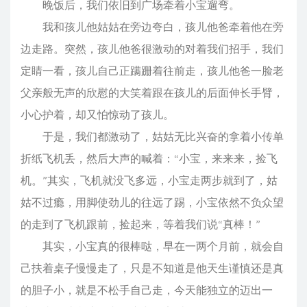
晚饭后，我们依旧到广场牵着小宝遛弯。
我和孩儿他姑姑在旁边夸白，孩儿他爸牵着他在旁
边走路。突然，孩儿他爸很激动的对着我们招手，我们
定睛一看，孩儿自己正蹒跚着往前走，孩儿他爸一脸老
父亲般无声的欣慰的大笑着跟在孩儿的后面伸长手臂，
小心护着，却又怕惊动了孩儿。
于是，我们都激动了，姑姑无比兴奋的拿着小传单
折纸飞机丢，然后大声的喊着：“小宝，来来来，捡飞
机。”其实，飞机就没飞多远，小宝走两步就到了，姑
姑不过瘾，用脚使劲儿的往远了踢，小宝依然不负众望
的走到了飞机跟前，捡起来，等着我们说“真棒！”
其实，小宝真的很棒哒，早在一两个月前，就会自
己扶着桌子慢慢走了，只是不知道是他天生谨慎还是真
的胆子小，就是不松手自己走，今天能独立的迈出一