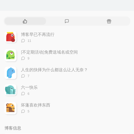
热
最
随
门
新
机
文
评
文
博客早已不再流行
章
论
章
评
11
论
数：
[不定期活动]免费送域名或空间
评
9
论
数：
人生的抉择为什么都这么让人无奈？
评
7
论
数：
六一快乐
评
6
论
数：
坏蓬喜欢摔东西
评
5
论
数：
博客信息