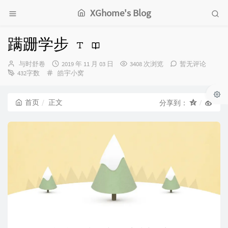
XGhome's Blog
蹒跚学步
博
发
与时舒卷
2019 年 11 月 03 日
3408 次浏览
暂无评论
主：
分
布
432字数
皓宇小窝
类：
时
间：
首页
正文
分享到：