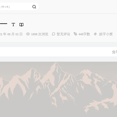
一
分
21 年 06 月 02 日
1898 次浏览
暂无评论
448字数
皓宇小窝
类：
：
分