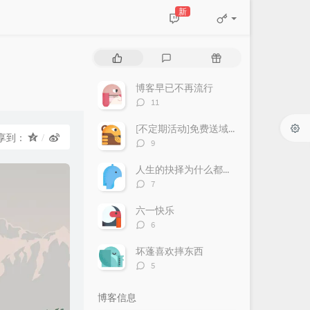
新
热
最
随
门
新
机
文
评
文
博客早已不再流行
章
论
章
评
11
论
数：
[不定期活动]免费送域名或空间
享到：
评
9
论
数：
人生的抉择为什么都这么让人无奈？
评
7
论
数：
六一快乐
评
6
论
数：
坏蓬喜欢摔东西
评
5
论
数：
博客信息