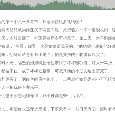
第三个六一儿童节，帅蓬收获很多礼物呢！
天姑姑就为帅蓬买了两套衣服，原想着六一不一定能收到，
这天，衣服全回了，帅蓬穿着新衣可得意了。第二天一大早到姥
姥娘说：“你看，你看，这是姑姑跟我买的。”他姥娘一表扬他好
起来，他身后若是有条小尾巴，怕是摇摆的不晓得多欢实了。
团宠，隔壁的姐姐特意给他带回了棒棒糖项链，好大一串挂
，都挂不住，成了棒棒糖腰带，可把其他的小朋友给羡慕死了。
蓬买了一辆红色的遥控跑车，一上手就把姨妈家的小哥哥给
一人一把玩得不亦乐乎。
也不会忘记帅蓬得，只不过都是些生活用品。
，希望你永远无忧无虑，下雨天有伞，烈日天有阴；痛时有