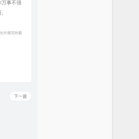
你万事不强
断。
 允许规范转载
下一篇