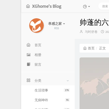
XGhome's Blog
帅蓬的六
孝感之家
RSS
博
发
与时舒卷
20
主：
布
时
间
首页
首页
正文
相册
留言
分类
生活琐事
176
无病呻吟
91