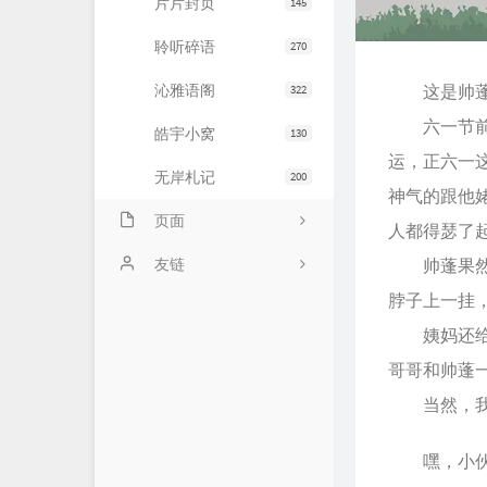
片片封页
145
聆听碎语
270
沁雅语阁
这是帅蓬的
322
六一节前两
皓宇小窝
130
运，正六一
无岸札记
200
神气的跟他
页面
人都得瑟了
友情链接
友链
帅蓬果然时
脖子上一挂
文章归档
JiaYu Blog
姨妈还给帅
推荐主机
谷子猫的博客
哥哥和帅蓬
关于博客
有个博客
当然，我们
嘿，小伙儿