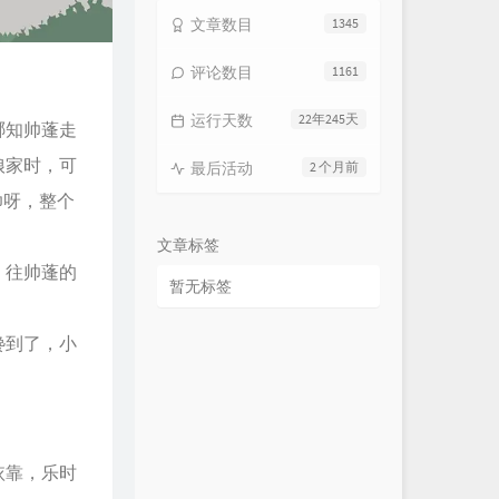
文章数目
1345
评论数目
1161
运行天数
22年245天
哪知帅蓬走
娘家时，可
最后活动
2 个月前
帅呀，整个
文章标签
，往帅蓬的
暂无标签
馋到了，小
依靠，乐时