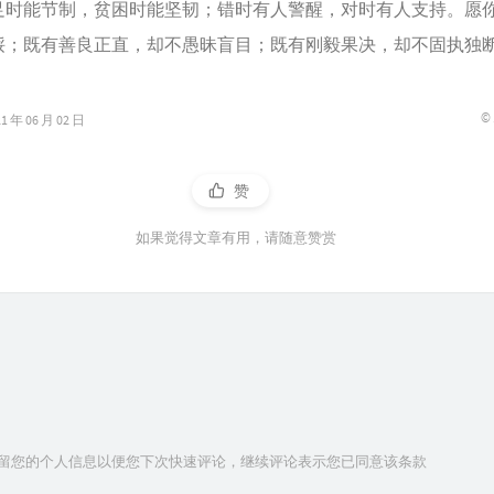
足时能节制，贫困时能坚韧；错时有人警醒，对时有人支持。愿
馁；既有善良正直，却不愚昧盲目；既有刚毅果决，却不固执独
©
年 06 月 02 日
赞
如果觉得文章有用，请随意赞赏
技术保留您的个人信息以便您下次快速评论，继续评论表示您已同意该条款