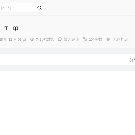
分
25 年 12 月 03 日
743 次浏览
暂无评论
204字数
无岸札记
类：
：
分