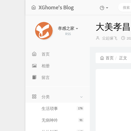
XGhome's Blog
大美孝昌
孝感之家
RSS
博
发
尘起缘飞
20
主：
布
时
间
首页
首页
正文
相册
留言
分类
生活琐事
176
无病呻吟
91