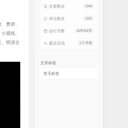
文章数目
1345
评论数目
1161
唐、曹砦、
运行天数
22年242天
、小观线、
龙、明清古
最后活动
2 个月前
文章标签
暂无标签