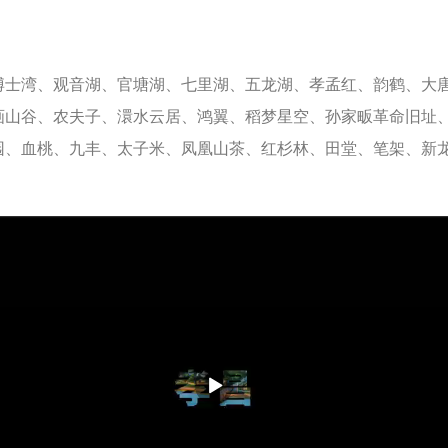
博士湾、观音湖、官塘湖、七里湖、五龙湖、孝孟红、韵鹤、大
画山谷、农夫子、澴水云居、鸿翼、稻梦星空、孙家畈革命旧址
园、血桃、九丰、太子米、凤凰山茶、红杉林、田堂、笔架、新
）