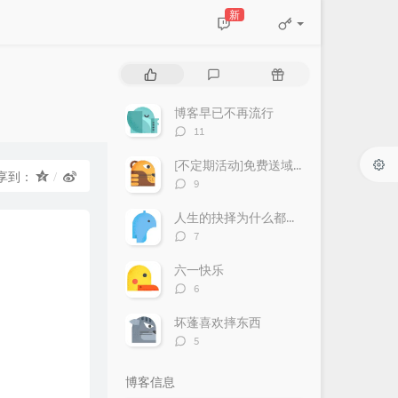
新
热
最
随
门
新
机
文
评
文
博客早已不再流行
章
论
章
评
11
论
数：
[不定期活动]免费送域名或空间
享到：
评
9
论
数：
人生的抉择为什么都这么让人无奈？
评
7
论
数：
六一快乐
评
6
论
数：
坏蓬喜欢摔东西
评
5
论
数：
博客信息