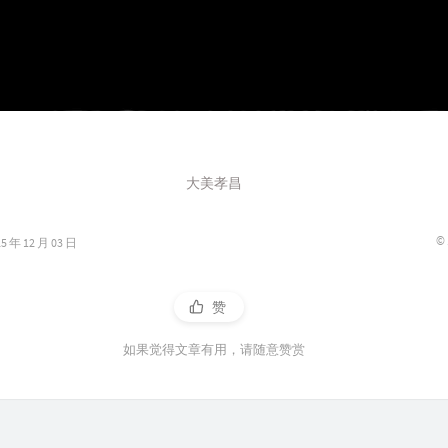
大美孝昌
©
年 12 月 03 日
赞
如果觉得文章有用，请随意赞赏