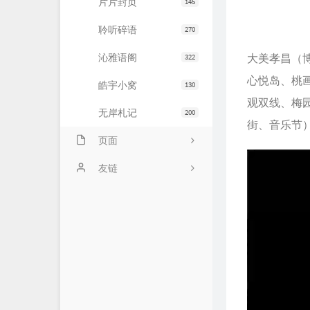
片片封页
145
聆听碎语
270
沁雅语阁
大美孝昌（
322
心悦岛、桃
皓宇小窝
130
观双线、梅
无岸札记
200
街、音乐节
页面
友情链接
友链
文章归档
JiaYu Blog
推荐主机
谷子猫的博客
关于博客
有个博客