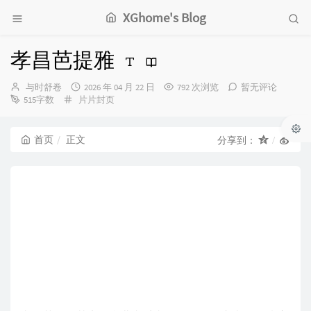
XGhome's Blog
孝昌芭提雅‌
博
发
与时舒卷
2026 年 04 月 22 日
792 次浏览
暂无评论
主：
分
布
515字数
片片封页
类：
时
间：
首页
正文
分享到：