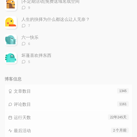
[不定期活动]免费送域名或空间
评
9
论
数：
人生的抉择为什么都这么让人无奈？
评
7
论
数：
六一快乐
评
6
论
数：
坏蓬喜欢摔东西
评
5
论
数：
博客信息
文章数目
1345
评论数目
1161
运行天数
22年245天
最后活动
2 个月前