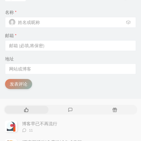
名称
*
🎲
邮箱
*
地址
发表评论
热
最
随
门
新
机
文
评
文
博客早已不再流行
章
论
章
评
11
论
数：