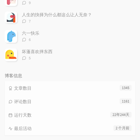
评
9
论
数：
人生的抉择为什么都这么让人无奈？
评
7
论
数：
六一快乐
评
6
论
数：
坏蓬喜欢摔东西
评
5
论
数：
博客信息
文章数目
1345
评论数目
1161
运行天数
22年244天
最后活动
2 个月前