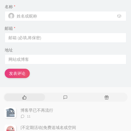
名称
*
🎲
邮箱
*
地址
发表评论
热
最
随
门
新
机
文
评
文
博客早已不再流行
章
论
章
评
11
论
数：
[不定期活动]免费送域名或空间