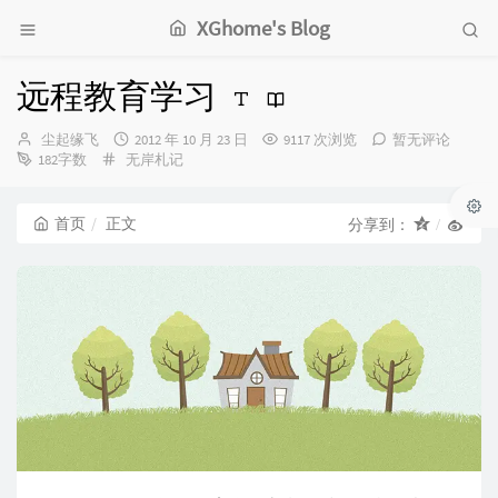
XGhome's Blog
远程教育学习
博
发
尘起缘飞
2012 年 10 月 23 日
9117 次浏览
暂无评论
主：
分
布
182字数
无岸札记
类：
时
间：
首页
正文
分享到：