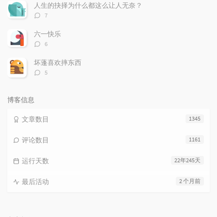
数：
人生的抉择为什么都这么让人无奈？
评
7
论
数：
六一快乐
评
6
论
数：
坏蓬喜欢摔东西
评
5
论
数：
博客信息
文章数目
1345
评论数目
1161
运行天数
22年245天
最后活动
2 个月前