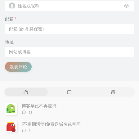
🎲
邮箱
*
地址
发表评论
热
最
随
门
新
机
文
评
文
博客早已不再流行
章
论
章
评
11
论
数：
[不定期活动]免费送域名或空间
评
9
论