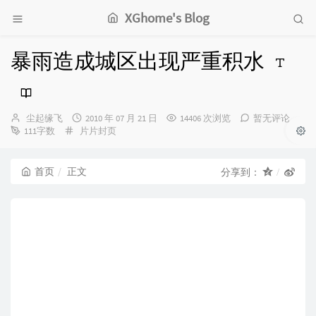
XGhome's Blog
暴雨造成城区出现严重积水
博
发
尘起缘飞
2010 年 07 月 21 日
14406 次浏览
暂无评论
主：
分
布
111字数
片片封页
类：
时
间：
首页
正文
分享到：