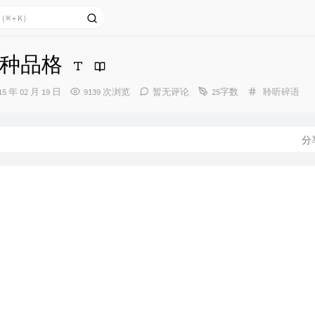
种品格
分
15 年 02 月 19 日
9139 次浏览
暂无评论
25字数
聆听碎语
类：
：
分