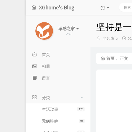
XGhome's Blog
坚持是一
孝感之家
RSS
博
发
尘起缘飞
20
主：
布
时
间
首页
首页
正文
相册
留言
分类
生活琐事
176
无病呻吟
91