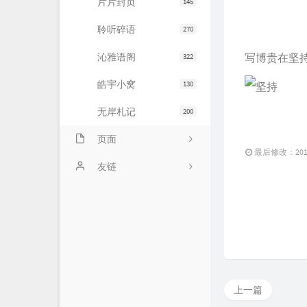
片片封页
145
聆听碎语
270
沁雅语阁
写博贵在坚
322
皓宇小窝
130
无岸札记
200
页面
最后修改：2015 
友情链接
友链
文章归档
JiaYu Blog
推荐主机
谷子猫的博客
关于博客
有个博客
上一篇