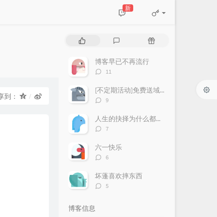
新
热
最
随
门
新
机
文
评
文
博客早已不再流行
章
论
章
评
11
论
数：
[不定期活动]免费送域名或空间
享到：
评
9
论
数：
人生的抉择为什么都这么让人无奈？
评
7
论
数：
六一快乐
评
6
论
数：
坏蓬喜欢摔东西
评
5
论
数：
博客信息