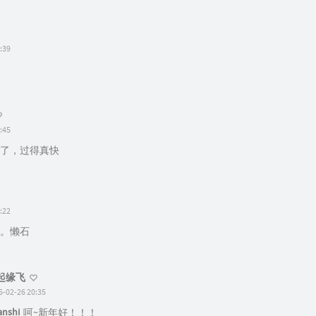
:39
:45
了，过得真快
:22
。懒石
起缘飞
5-02-26 20:35
anshi
呵~新年好！！！