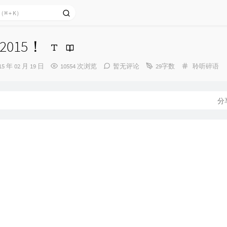
015！
分
15 年 02 月 19 日
10554 次浏览
暂无评论
29字数
聆听碎语
类：
：
分