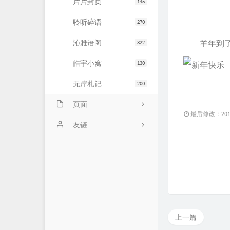
片片封页
145
聆听碎语
270
沁雅语阁
羊年到了祝
322
皓宇小窝
130
无岸札记
200
页面
最后修改：2015 
友情链接
友链
文章归档
JiaYu Blog
推荐主机
谷子猫的博客
关于博客
有个博客
上一篇