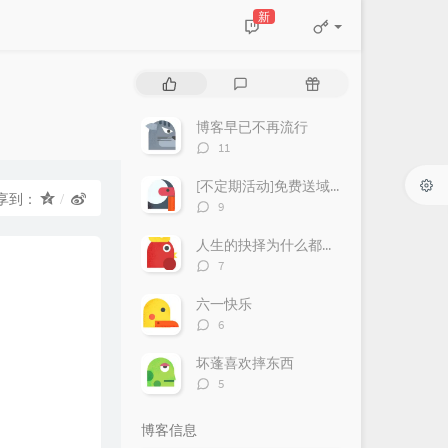
新
热
最
随
门
新
机
文
评
文
博客早已不再流行
章
论
章
评
11
论
数：
[不定期活动]免费送域名或空间
享到：
评
9
论
数：
人生的抉择为什么都这么让人无奈？
评
7
论
数：
六一快乐
评
6
论
数：
坏蓬喜欢摔东西
评
5
论
数：
博客信息