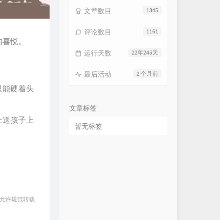
文章数目
1345
评论数目
1161
的喜悦。
运行天数
22年245天
最后活动
2 个月前
只能硬着头
文章标签
上送孩子上
暂无标签
 允许规范转载