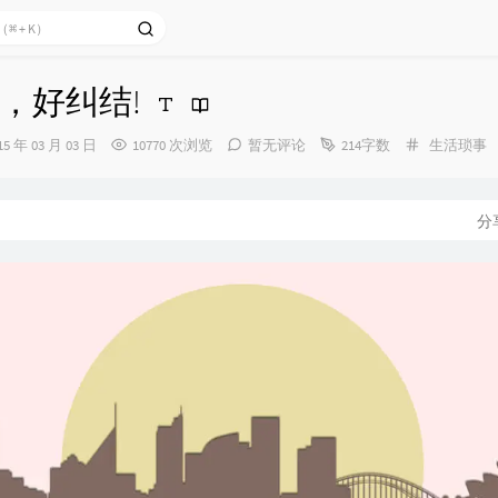
，好纠结!
分
15 年 03 月 03 日
10770 次浏览
暂无评论
214字数
生活琐事
类：
：
分