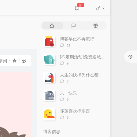
新
热
最
随
门
新
机
文
评
文
博客早已不再流行
章
论
章
评
11
论
数：
[不定期活动]免费送域名或空间
享到：
评
9
论
数：
人生的抉择为什么都这么让人无奈？
评
7
论
数：
六一快乐
评
6
论
数：
坏蓬喜欢摔东西
评
5
论
数：
博客信息