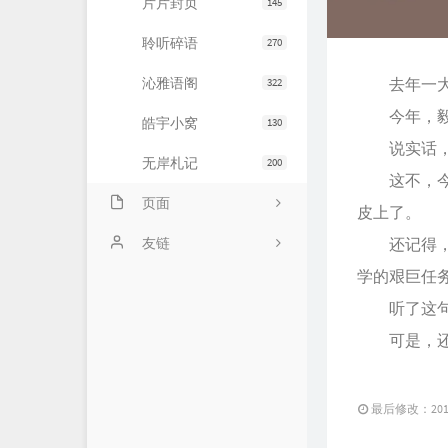
片片封页
145
聆听碎语
270
沁雅语阁
去年一大年
322
今年，毅然
皓宇小窝
130
说实话，原
无岸札记
200
这不，今年
页面
皮上了。
友情链接
友链
还记得，报
学的艰巨任
文章归档
JiaYu Blog
听了这句
推荐主机
谷子猫的博客
可是，还是
关于博客
有个博客
最后修改：2015 