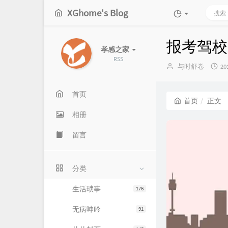
XGhome's Blog
报考驾校
孝感之家
RSS
博
发
与时舒卷
20
主：
布
时
间
首页
首页
正文
相册
留言
分类
生活琐事
176
无病呻吟
91