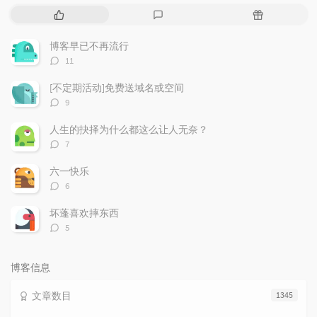
热
最
随
门
新
机
文
评
文
博客早已不再流行
章
论
章
评
11
论
数：
[不定期活动]免费送域名或空间
评
9
论
数：
人生的抉择为什么都这么让人无奈？
评
7
论
数：
六一快乐
评
6
论
数：
坏蓬喜欢摔东西
评
5
论
数：
博客信息
文章数目
1345