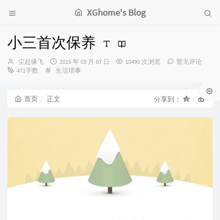
XGhome's Blog
小三首次保养
博
发
尘起缘飞
2015 年 03 月 07 日
10490 次浏览
暂无评论
主：
分
布
471字数
生活琐事
类：
时
间：
首页
正文
分享到：