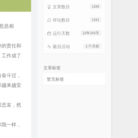
文章数目
1345
评论数目
1161
息息相
运行天数
22年243天
掉的责任和
最后活动
2 个月前
，工作成了
文章标签
血奋斗过，
暂无标签
却越来越安
以悲哀，然
和我一样，