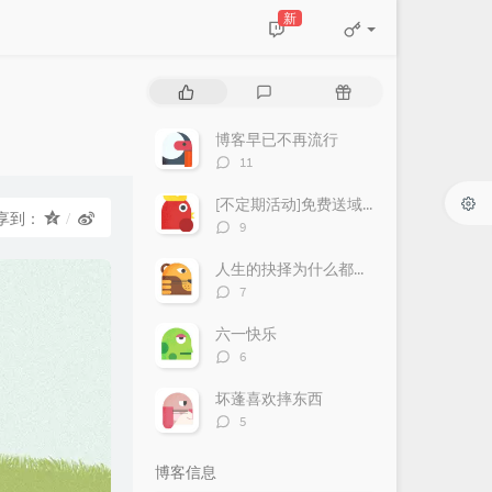
新
热
最
随
门
新
机
文
评
文
博客早已不再流行
章
论
章
评
11
论
数：
[不定期活动]免费送域名或空间
享到：
评
9
论
数：
人生的抉择为什么都这么让人无奈？
评
7
论
数：
六一快乐
评
6
论
数：
坏蓬喜欢摔东西
评
5
论
数：
博客信息