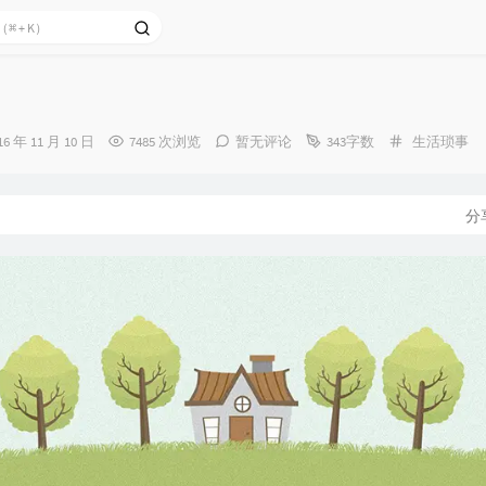
分
16 年 11 月 10 日
7485 次浏览
暂无评论
343字数
生活琐事
类：
：
分