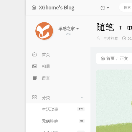
XGhome's Blog
随笔
孝感之家
RSS
博
发
与时舒卷
20
主：
布
时
间
首页
首页
正文
相册
留言
分类
生活琐事
176
无病呻吟
91