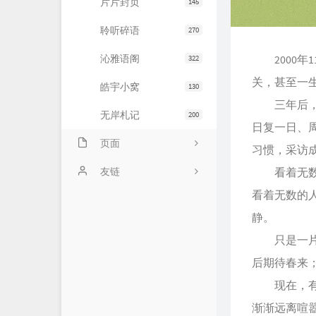
片片封页
145
聆听碎语
270
沁雅语阁
2000年
322
关，甚至一
皓宇小窝
130
三年后，我
无岸札记
200
日复一日、
页面
习惯，采访
友情链接
友链
看着无数的
看着无数的
文章归档
JiaYu Blog
静。
推荐主机
谷子猫的博客
只是一片雨
关于博客
有个博客
后期待春来
现在，有多
渐渐远离喧