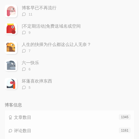
文
评
文
博客早已不再流行
章
论
章
评
11
论
数：
[不定期活动]免费送域名或空间
评
9
论
数：
人生的抉择为什么都这么让人无奈？
评
7
论
数：
六一快乐
评
6
论
数：
坏蓬喜欢摔东西
评
5
论
数：
博客信息
文章数目
1345
评论数目
1161