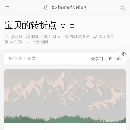
XGhome's Blog
宝贝的转折点
博
发
慕云归
2008 年 08 月 15 日
7818 次浏览
暂无评论
主：
布
分
274字数
沁雅语阁
时
类：
间：
首页
正文
分享到：