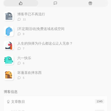
热
最
随
门
新
机
文
评
文
博客早已不再流行
章
论
章
评
11
论
数：
[不定期活动]免费送域名或空间
评
9
论
数：
人生的抉择为什么都这么让人无奈？
评
7
论
数：
六一快乐
评
6
论
数：
坏蓬喜欢摔东西
评
5
论
数：
博客信息
文章数目
1345