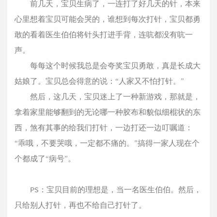
前几天，宝贝生病了，一连打了好几天的针，本来
心里想着宝贝可能会哭的，谁想到每次打针，宝贝都勇
敢的看着医生伯伯将针头打进手背，连吭都没有吭一
声。
每每这个时候我总是会夸奖宝贝勇敢，真是长成大
姑娘了。宝贝总会得意的说：“人家又不怕打针。”
然后，这几天，宝贝迷上了一种新游戏，那就是，
拿着家里能够翻到的无论哪一种胶布和貌似细棍状的东
西，煞有其事的给我们打针，一边打还一边叮嘱道：
“乖哦，不要哭哦，一定都不痛的。”搞得一家人现在个
个都成了“病号”。
PS：宝贝目前的理想是，当一名医生伯伯。然后，
只给别人打针，再也不给自己打针了。