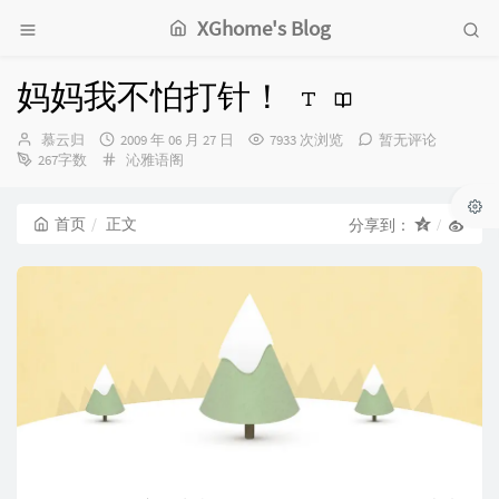
XGhome's Blog
妈妈我不怕打针！
博
发
慕云归
2009 年 06 月 27 日
7933 次浏览
暂无评论
主：
布
分
267字数
沁雅语阁
时
类：
间：
首页
正文
分享到：